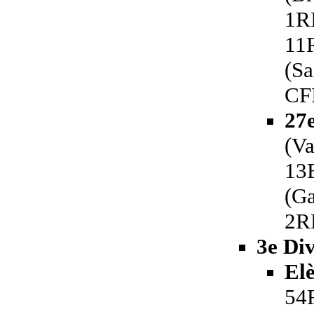
1RI
11
(Sa
CF
27
(Va
13
(Ga
2R
3e Div
El
54