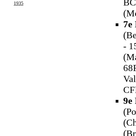
BCS
1935
(M
7e
(Be
- 1
(Ma
68
Val
CF
9e 
(Po
(C
(Br