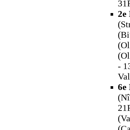
31R
2e
(S
(Bi
(Ol
(Ol
- 
Va
6e
(Nî
21R
(Va
(Ca