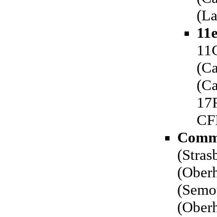
(L
11e
11
(Ca
(Ca
17
CF
Comma
(Stra
(Oberh
(Semou
(Oberh