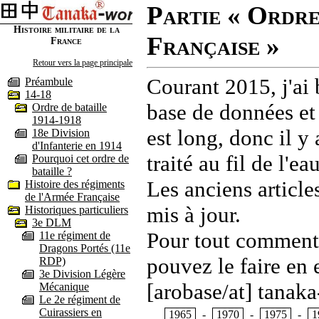
Partie « Ordre
Histoire militaire de la
Française »
France
Retour vers la page principale
Courant 2015, j'ai 
Préambule
14-18
base de données et
Ordre de bataille
1914-1918
est long, donc il y
18e Division
d'Infanterie en 1914
traité au fil de l'
Pourquoi cet ordre de
bataille ?
Les anciens article
Histoire des régiments
de l'Armée Française
mis à jour.
Historiques particuliers
3e DLM
Pour tout commentai
11e régiment de
Dragons Portés (11e
pouvez le faire en 
RDP)
3e Division Légère
[arobase/at] tanaka
Mécanique
Le 2e régiment de
Cuirassiers en
1965
-
1970
-
1975
-
1