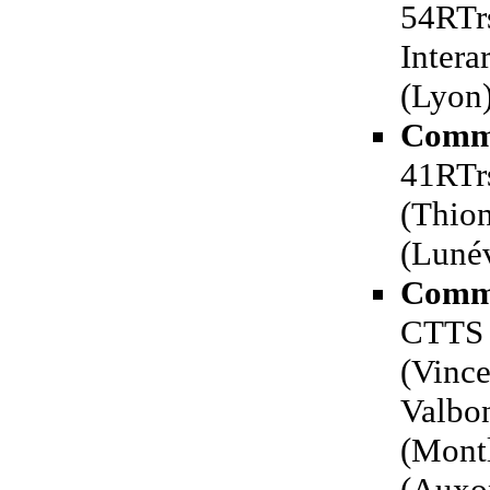
54RTrs
Intera
(Lyon
Comm
41RTrs
(Thion
(Lunév
Comma
CTTS 
(Vince
Valbo
(Mont
(Auxo