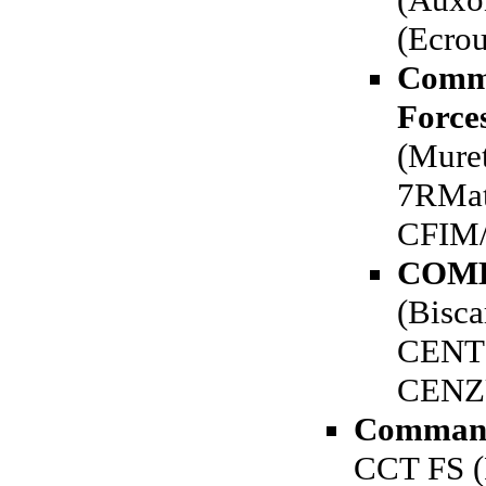
(Ecro
Comma
Force
(Mure
7RMat
CFIM/
COM
(Bisca
CENTI
CENZU
Commande
CCT FS (