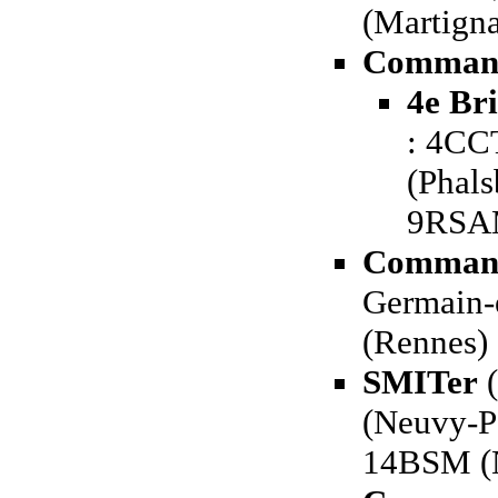
(Martigna
Command
4e Br
: 4CC
(Phals
9RSAM
Command
Germain-
(Rennes)
SMITer
(
(Neuvy-P
14BSM (N