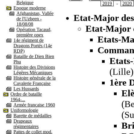
Belgique
2019
-
2020
Epoque moderne
Afghanistan, Vallée
Etat-Major de
de l'Uzbeen -
18/08/08
Etat-Major 
Opération Tacaud,
première opex
Etats-Ma
14e régiment de
Dragons Portés (14e
Commande
RDP)
Bataille de Dien Bien
Etats
Phu
Histoire des Divisions
(Lille)
Légères Mécaniques
Histoire générale de la
1ère D
Cavalerie Française
Les Hussards
El
Ordre de bataille
1964-...
(Be
Armée française 1960
Uniformologie
(Su
Barette de médailles
Drapeaux
Br
régimentaires
Pattes de collet mod.