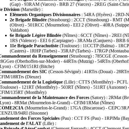
(Gap) - 93RAM (Varces) - BRB 27 (Varces) - 2REG (Saint-Chri
3e Division
(Marseille) :
Elèments Organiques Divisionnaires
: 54RA (Hyères) - 2RD-NR
2e Brigade Blindée
(Strasbourg) : 2CCT (Strasbourg) - RMT (M
(Olivet) - 501RCC (Mourmelon) - EEI 2 (Olivet) - 40RA (Suip
Valdahon)
6e Brigade Légère Blindée
(Nîmes) : 6CCT (Nîmes) - 2REI (Nî
1RS (Valence) - EEI 6 (Carpiagne) - 3RAMa (Canjuers) - BRB 
11e Brigade Parachutiste
(Toulouse) : 11CCTP (Balma) - 1RCP 
(Castres) - 1RHP (Tarbes) - 35RAP (Tarbes) - 17RGP (Montaub
Commandement du Renseignement
(Strasbourg) : 785CGE (Cesson-
28GGeo (Oberhoffen-sur-Moder) - 44RTrs (Mutzig) - 54RTrs (Oberhoffe
(Lyon) - CFIM/151RI (Bitche)
Commandement des SIC
(Cesson-Sévigné) : 41RTrs (Douai) - 28RTrs 
CFIM/18RTrs (Dieuze)
Commandement de la Logistique
(Lille) : CTTS (Montlhéry) - PCFL
(Toulouse) - 121RT (Montlhéry) - 503RT (Nîmes) - 511RT (Auxonne) 
CFIM/135RT (Montlhéry)
Commandement de la Maintenance des Forces
(Satory) : 2RMat (B
(Lyon) - 8RMat (Mourmelon-le-Grand) - CFIM/1RMat (Nîmes)
COME2CIA
(Mourmelon-le-Grand) : 17GA (Biscarosse) - CEPC/3RA
CENZUB/94RI (Sissonne)
ndement des Forces Spéciales
(Pau) : CCT FS (Pau) - 1RPIMa (Bay
ndement de l'ALAT
(Lille) :
4e Brigade d'AéroCombat
(Clermont-Ferrand) : 4CCT (Clermont-Fe