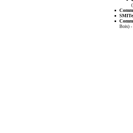
Comma
SMITe
Comma
Bois) 