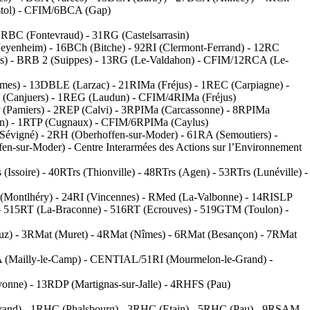
stol) - CFIM/6BCA (Gap)
BC (Fontevraud) - 31RG (Castelsarrasin)
eyenheim) - 16BCh (Bitche) - 92RI (Clermont-Ferrand) - 12RC
pes) - BRB 2 (Suippes) - 13RG (Le-Valdahon) - CFIM/12RCA (Le-
mes) - 13DBLE (Larzac) - 21RIMa (Fréjus) - 1REC (Carpiagne) -
6 (Canjuers) - 1REG (Laudun) - CFIM/4RIMa (Fréjus)
(Pamiers) - 2REP (Calvi) - 3RPIMa (Carcassonne) - 8RPIMa
an) - 1RTP (Cugnaux) - CFIM/6RPIMa (Caylus)
Sévigné) - 2RH (Oberhoffen-sur-Moder) - 61RA (Semoutiers) -
n-sur-Moder) - Centre Interarmées des Actions sur l’Environnement
(Issoire) - 40RTrs (Thionville) - 48RTrs (Agen) - 53RTrs (Lunéville) -
 (Montlhéry) - 24RI (Vincennes) - RMed (La-Valbonne) - 14RISLP
- 515RT (La-Braconne) - 516RT (Ecrouves) - 519GTM (Toulon) -
ruz) - 3RMat (Muret) - 4RMat (Nîmes) - 6RMat (Besançon) - 7RMat
 (Mailly-le-Camp) - CENTIAL/51RI (Mourmelon-le-Grand) -
onne) - 13RDP (Martignas-sur-Jalle) - 4RHFS (Pau)
rrand) - 1RHC (Phalsbourg) - 3RHC (Etain) - 5RHC (Pau) - 9RSAM