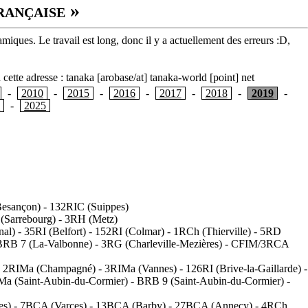
rançaise »
miques. Le travail est long, donc il y a actuellement des erreurs :D,
cette adresse : tanaka [arobase/at] tanaka-world [point] net
-
2010
-
2015
-
2016
-
2017
-
2018
-
2019
-
3
-
2025
Besançon) - 132RIC (Suippes)
(Sarrebourg) - 3RH (Metz)
l) - 35RI (Belfort) - 152RI (Colmar) - 1RCh (Thierville) - 5RD
- BRB 7 (La-Valbonne) - 3RG (Charleville-Mezières) - CFIM/3RCA
) - 2RIMa (Champagné) - 3RIMa (Vannes) - 126RI (Brive-la-Gaillarde) -
AMa (Saint-Aubin-du-Cormier) - BRB 9 (Saint-Aubin-du-Cormier) -
ces) - 7BCA (Varces) - 13BCA (Barby) - 27BCA (Annecy) - 4RCh