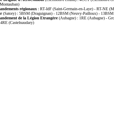
(Montauban)
ndements régionaux
: RT-IdF (Saint-Germain-en-Laye) - RT-NE (M
r
(Satory) : 5BSM (Draguignan) - 12BSM (Neuvy-Pailloux) - 13BSM 
ndement de la Légion Etrangère
(Aubagne) : 1RE (Aubagne) - Gro
- 4RE (Castelnaudary)