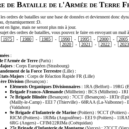
e de Bataille de l'Armée de Terre F
 les ordres de batailles sur une base de données et deviennent donc dyna
l'eau, dynamiquement :D.
ont en ligne, mais ne seront plus mis à jour.
ujet des ordres de batailles, vous pouvez le faire en envoyant un mail à 
1975
-
1980
-
1985
-
1990
-
1995
-
2000
-
2005
2020
-
2021
-
2022
-
202
rmées
:
de l'Armée de Terre
(Paris) :
Majors
: Corps Européen (Strasbourg)
dement de la Force Terrestre
(Lille) :
Etats-Majors
: Corps de Réaction Rapide FR (Lille)
1ère Division
(Besançon) :
Elèments Organiques Divisionnaires
: 1RA (Belfort) - 19RG (
Brigade Franco-Allemande
(Müllheim) : BCS (Mülheim) - 1RI 
7e Brigade Blindée
(Besançon) : 7CCT (Besançon) - 1RTir (Epina
(Mailly-le-Camp) - EEI 7 (Thierville) - 68RAA (La-Valbonne) 
(Valdahon)
9e Brigade d'Infanterie de Marine
(Poitiers) : 9CCT (Poitiers
RICM (Poitiers) - 1RIMa (Angoulême) - EEI 9 (Poitiers) - 11R
6RG (Angers) - CFIM/22RIMa (Coëtquidan)
27e Brigade d'Infanterie de Montagne
(Varces) : 27CCT (Var