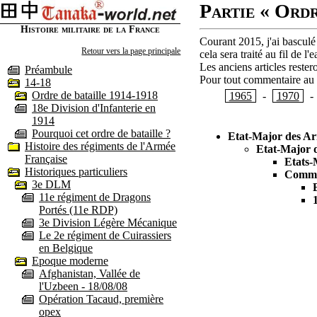
Partie « Ordr
Histoire militaire de la France
Courant 2015, j'ai basculé
Retour vers la page principale
cela sera traité au fil de 
Les anciens articles rester
Préambule
Pour tout commentaire au s
14-18
Ordre de bataille 1914-1918
1965
-
1970
-
18e Division d'Infanterie en
1914
Pourquoi cet ordre de bataille ?
Etat-Major des A
Histoire des régiments de l'Armée
Etat-Major 
Française
Etats-
Historiques particuliers
Comman
3e DLM
11e régiment de Dragons
Portés (11e RDP)
3e Division Légère Mécanique
Le 2e régiment de Cuirassiers
en Belgique
Epoque moderne
Afghanistan, Vallée de
l'Uzbeen - 18/08/08
Opération Tacaud, première
opex