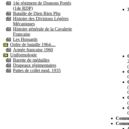
14e régiment de Dragons Portés
(14e RDP)
Bataille de Dien Bien Phu
Histoire des Divisions Légères
Mécaniques
Histoire générale de la Cavalerie
Française
Les Hussards
Ordre de bataille 1964-...
Armée française 1960
Uniformologie
Barette de médailles
Drapeaux régimentaires
Pattes de collet mod. 1935
Comma
Comma