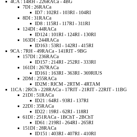
4CA : 14RH - 226RACa - 4BG
7DI : 26RACa
ID7 : 102RI - 103RI - 104RI
8DI : 31RACa
ID8 : 115RI - 117RI - 311RI
124DI : 44RACa
ID124 : 101RI - 124RI - 130RI
163DI : 244RACa
ID163 : 53RI - 142RI - 415RI
9CA : 7RH - 49RACa - 141RIT - 9BG
157DI : 236RACa
ID157 : 214RI - 252RI - 333RI
161DI : 267RACa
ID161 : 163RI - 363RI - 369RIUS
2DM : 255RACa
ID2M : RICM - 2RTM - 4RTAM
11CA : 2RCh - 228RACa - 17RIT - 21RIT - 22RIT - 11BG
21DI : 51RACa
ID21 : 64RI - 93RI - 137RI
22DI : 35RACa
ID22 : 19RI - 62RI - 118RI
61DI : 251RACa - 1BChT - 2BChT
ID61 : 219RI - 264RI - 265RI
151DI : 28RACa
ID151 : 403RI - 407RI - 410RI