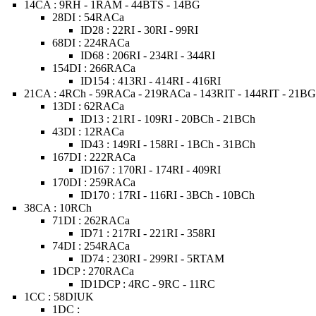
14CA : 9RH - 1RAM - 44BTS - 14BG
28DI : 54RACa
ID28 : 22RI - 30RI - 99RI
68DI : 224RACa
ID68 : 206RI - 234RI - 344RI
154DI : 266RACa
ID154 : 413RI - 414RI - 416RI
21CA : 4RCh - 59RACa - 219RACa - 143RIT - 144RIT - 21B
13DI : 62RACa
ID13 : 21RI - 109RI - 20BCh - 21BCh
43DI : 12RACa
ID43 : 149RI - 158RI - 1BCh - 31BCh
167DI : 222RACa
ID167 : 170RI - 174RI - 409RI
170DI : 259RACa
ID170 : 17RI - 116RI - 3BCh - 10BCh
38CA : 10RCh
71DI : 262RACa
ID71 : 217RI - 221RI - 358RI
74DI : 254RACa
ID74 : 230RI - 299RI - 5RTAM
1DCP : 270RACa
ID1DCP : 4RC - 9RC - 11RC
1CC : 58DIUK
1DC :