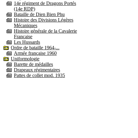
14e régiment de Dragons Portés
(14e RDP)
Bataille de Dien Bien Phu
Histoire des Divisions Légères
Mécaniques
Histoire générale de la Cavalerie
Française
Les Hussards
Ordre de bataille 1964-...
Armée française 1960
Uniformologie
Barette de médailles
Drapeaux régimentaires
Pattes de collet mod. 1935