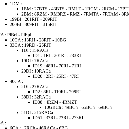
1DM :
1BM : 27BTS - 43BTS - RMLE - 1RCM - 2RCM - 12BT
2BM : 8RZM - RM8RZ - RMZ - 7RMTA - 7RTAM - 8
199BI : 201RIT - 209RIT
200BI : 309RIT - 315RIT
7A : PlBel - PlEpi
10CA : 13RH - 28RIT - 10BG
33CA : 19RD - 25RIT
1DI : 15RACa
ID1 : 1RI - 201RI - 233RI
19DI : 7RACa
ID19 : 48RI - 70RI - 71RI
20DI : 10RACa
ID20 : 2RI - 25RI - 47RI
40CA :
2DI : 27RACa
ID2 : 8RI - 110RI - 208RI
38DI : 32RACa
ID38 : 4RZM - 4RMZT
10GBCh : 49BCh - 65BCh - 69BCh
51DI : 215RACa
ID51 : 33RI - 73RI - 273RI
8A :
6CA : 12RCh - 46RACa - 6BG