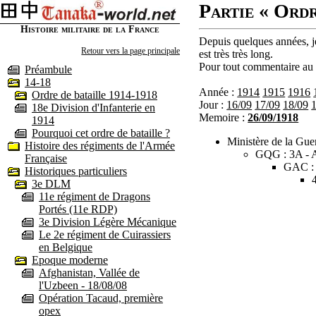
Partie « Ordr
Histoire militaire de la France
Depuis quelques années, je
Retour vers la page principale
est très très long.
Pour tout commentaire au s
Préambule
14-18
Année :
1914
1915
1916
Ordre de bataille 1914-1918
Jour :
16/09
17/09
18/09
18e Division d'Infanterie en
Memoire :
26/09/1918
1914
Pourquoi cet ordre de bataille ?
Ministère de la Guer
Histoire des régiments de l'Armée
GQG : 3A - A
Française
GAC :
Historiques particuliers
3e DLM
11e régiment de Dragons
Portés (11e RDP)
3e Division Légère Mécanique
Le 2e régiment de Cuirassiers
en Belgique
Epoque moderne
Afghanistan, Vallée de
l'Uzbeen - 18/08/08
Opération Tacaud, première
opex