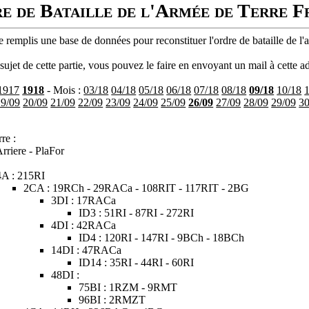
e de Bataille de l'Armée de Terre F
 remplis une base de données pour reconstituer l'ordre de bataille de l'
ujet de cette partie, vous pouvez le faire en envoyant un mail à cette ad
1917
1918
- Mois :
03/18
04/18
05/18
06/18
07/18
08/18
09/18
10/18
19/09
20/09
21/09
22/09
23/09
24/09
25/09
26/09
27/09
28/09
29/09
30
re :
rriere - PlaFor
4A : 215RI
2CA : 19RCh - 29RACa - 108RIT - 117RIT - 2BG
3DI : 17RACa
ID3 : 51RI - 87RI - 272RI
4DI : 42RACa
ID4 : 120RI - 147RI - 9BCh - 18BCh
14DI : 47RACa
ID14 : 35RI - 44RI - 60RI
48DI :
75BI : 1RZM - 9RMT
96BI : 2RMZT