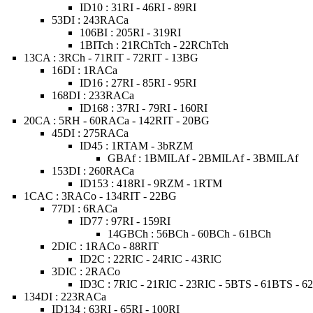
ID10 : 31RI - 46RI - 89RI
53DI : 243RACa
106BI : 205RI - 319RI
1BITch : 21RChTch - 22RChTch
13CA : 3RCh - 71RIT - 72RIT - 13BG
16DI : 1RACa
ID16 : 27RI - 85RI - 95RI
168DI : 233RACa
ID168 : 37RI - 79RI - 160RI
20CA : 5RH - 60RACa - 142RIT - 20BG
45DI : 275RACa
ID45 : 1RTAM - 3bRZM
GBAf : 1BMILAf - 2BMILAf - 3BMILAf
153DI : 260RACa
ID153 : 418RI - 9RZM - 1RTM
1CAC : 3RACo - 134RIT - 22BG
77DI : 6RACa
ID77 : 97RI - 159RI
14GBCh : 56BCh - 60BCh - 61BCh
2DIC : 1RACo - 88RIT
ID2C : 22RIC - 24RIC - 43RIC
3DIC : 2RACo
ID3C : 7RIC - 21RIC - 23RIC - 5BTS - 61BTS - 
134DI : 223RACa
ID134 : 63RI - 65RI - 100RI