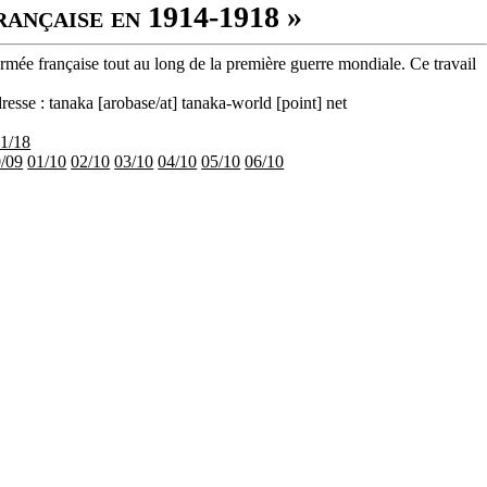
rançaise en 1914-1918 »
armée française tout au long de la première guerre mondiale. Ce travail
resse : tanaka [arobase/at] tanaka-world [point] net
11/18
/09
01/10
02/10
03/10
04/10
05/10
06/10