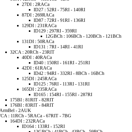
27DI : 2RACa
ID27 : 52RI - 75RI - 140RI
87DI : 269RACa
ID87 : 72RI - 91RI - 136RI
129DI : 231RACa
ID129 : 297RI - 359RI
12GBCh : 106BCh - 120BCh - 121BCh
131DI : 50RACa
ID131 : 7RI - 14RI - 41RI
32CA : 20RCh - 23RIT
40DI : 40RACa
ID40 : 150RI - 161RI - 251RI
42DI : 61RACa
ID42 : 94RI - 332RI - 8BCh - 16BCh
125DI : 245RACa
ID125 : 76RI - 113RI - 131RI
165DI : 235RACa
ID165 : 154RI - 155RI - 287RI
175BI : 81RIT - 82RIT
176BI : 83RIT - 84RIT
 ArmBel - 2AUK
7CA : 11RCh - 5RACa - 67RIT - 7BG
164DI : 232RACa
ID164 : 133RI - 152RI
13GBCh : 41BCh - 43BCh - 59BCh