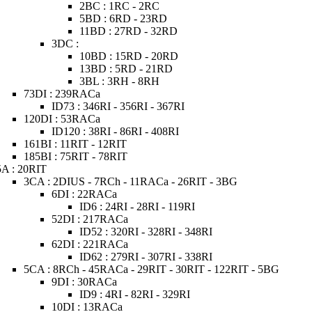
2BC : 1RC - 2RC
5BD : 6RD - 23RD
11BD : 27RD - 32RD
3DC :
10BD : 15RD - 20RD
13BD : 5RD - 21RD
3BL : 3RH - 8RH
73DI : 239RACa
ID73 : 346RI - 356RI - 367RI
120DI : 53RACa
ID120 : 38RI - 86RI - 408RI
161BI : 11RIT - 12RIT
185BI : 75RIT - 78RIT
5A : 20RIT
3CA : 2DIUS - 7RCh - 11RACa - 26RIT - 3BG
6DI : 22RACa
ID6 : 24RI - 28RI - 119RI
52DI : 217RACa
ID52 : 320RI - 328RI - 348RI
62DI : 221RACa
ID62 : 279RI - 307RI - 338RI
5CA : 8RCh - 45RACa - 29RIT - 30RIT - 122RIT - 5BG
9DI : 30RACa
ID9 : 4RI - 82RI - 329RI
10DI : 13RACa