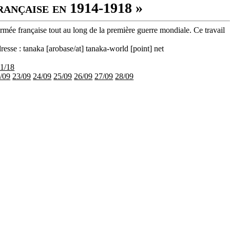
rançaise en 1914-1918 »
armée française tout au long de la première guerre mondiale. Ce travail
resse : tanaka [arobase/at] tanaka-world [point] net
11/18
/09
23/09
24/09
25/09
26/09
27/09
28/09