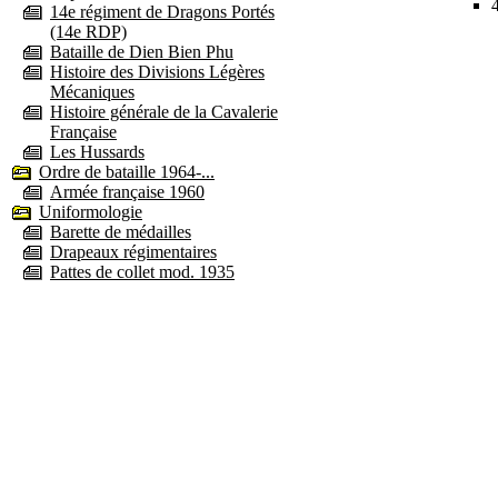
14e régiment de Dragons Portés
(14e RDP)
Bataille de Dien Bien Phu
Histoire des Divisions Légères
Mécaniques
Histoire générale de la Cavalerie
Française
Les Hussards
Ordre de bataille 1964-...
Armée française 1960
Uniformologie
Barette de médailles
Drapeaux régimentaires
Pattes de collet mod. 1935