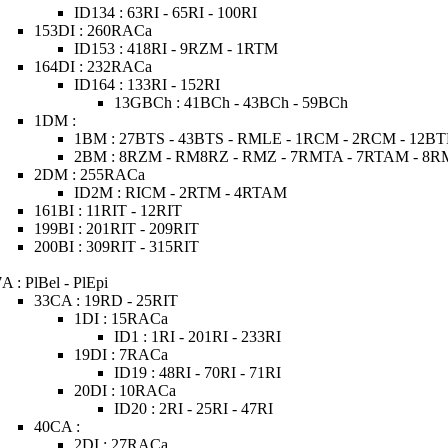
ID134 : 63RI - 65RI - 100RI
153DI : 260RACa
ID153 : 418RI - 9RZM - 1RTM
164DI : 232RACa
ID164 : 133RI - 152RI
13GBCh : 41BCh - 43BCh - 59BCh
1DM :
1BM : 27BTS - 43BTS - RMLE - 1RCM - 2RCM - 12BT
2BM : 8RZM - RM8RZ - RMZ - 7RMTA - 7RTAM - 8
2DM : 255RACa
ID2M : RICM - 2RTM - 4RTAM
161BI : 11RIT - 12RIT
199BI : 201RIT - 209RIT
200BI : 309RIT - 315RIT
7A : PlBel - PlEpi
33CA : 19RD - 25RIT
1DI : 15RACa
ID1 : 1RI - 201RI - 233RI
19DI : 7RACa
ID19 : 48RI - 70RI - 71RI
20DI : 10RACa
ID20 : 2RI - 25RI - 47RI
40CA :
2DI : 27RACa