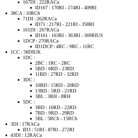
167DI : 222RACa
ID167 : 170RI - 174RI - 409RI
38CA : 10RCh
71DI : 262RACa
ID71 : 217RI - 221RI - 358RI
161DI : 267RACa
ID161 : 163RI - 363RI - 369RIUS
1DCP : 270RACa
ID1DCP : 4RC - 9RC - 11RC
1CC : 58DIUK
1DC :
2BC : 1RC - 2RC
5BD : 6RD - 23RD
11BD : 27RD - 32RD
3DC :
10BD : 15RD - 20RD
13BD : 5RD - 21RD
3BL : 3RH - 8RH
5DC :
3BD : 16RD - 22RD
7BD : 9RD - 29RD
5BL : 5RCh - 15RCh
3DI : 17RACa
ID3 : 51RI - 87RI - 272RI
43DI : 12RACa