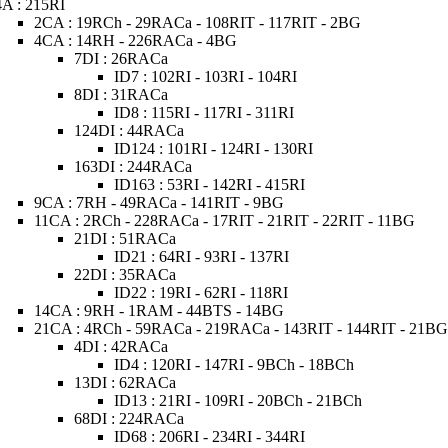
4A : 215RI
2CA : 19RCh - 29RACa - 108RIT - 117RIT - 2BG
4CA : 14RH - 226RACa - 4BG
7DI : 26RACa
ID7 : 102RI - 103RI - 104RI
8DI : 31RACa
ID8 : 115RI - 117RI - 311RI
124DI : 44RACa
ID124 : 101RI - 124RI - 130RI
163DI : 244RACa
ID163 : 53RI - 142RI - 415RI
9CA : 7RH - 49RACa - 141RIT - 9BG
11CA : 2RCh - 228RACa - 17RIT - 21RIT - 22RIT - 11BG
21DI : 51RACa
ID21 : 64RI - 93RI - 137RI
22DI : 35RACa
ID22 : 19RI - 62RI - 118RI
14CA : 9RH - 1RAM - 44BTS - 14BG
21CA : 4RCh - 59RACa - 219RACa - 143RIT - 144RIT - 21B
4DI : 42RACa
ID4 : 120RI - 147RI - 9BCh - 18BCh
13DI : 62RACa
ID13 : 21RI - 109RI - 20BCh - 21BCh
68DI : 224RACa
ID68 : 206RI - 234RI - 344RI