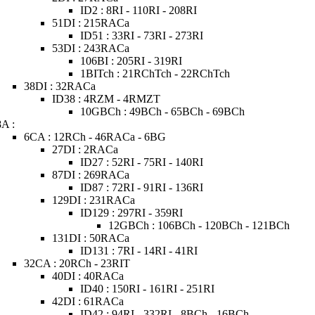
ID2 : 8RI - 110RI - 208RI
51DI : 215RACa
ID51 : 33RI - 73RI - 273RI
53DI : 243RACa
106BI : 205RI - 319RI
1BITch : 21RChTch - 22RChTch
38DI : 32RACa
ID38 : 4RZM - 4RMZT
10GBCh : 49BCh - 65BCh - 69BCh
8A :
6CA : 12RCh - 46RACa - 6BG
27DI : 2RACa
ID27 : 52RI - 75RI - 140RI
87DI : 269RACa
ID87 : 72RI - 91RI - 136RI
129DI : 231RACa
ID129 : 297RI - 359RI
12GBCh : 106BCh - 120BCh - 121BCh
131DI : 50RACa
ID131 : 7RI - 14RI - 41RI
32CA : 20RCh - 23RIT
40DI : 40RACa
ID40 : 150RI - 161RI - 251RI
42DI : 61RACa
ID42 : 94RI - 332RI - 8BCh - 16BCh