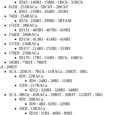
ID43 : 149RI - 158RI - 1BCh - 31BCh
61DI : 251RACa - 1BChT - 2BChT
ID61 : 219RI - 264RI - 265RI
74DI : 254RACa
ID74 : 230RI - 299RI - 5RTAM
151DI : 28RACa
ID151 : 403RI - 407RI - 410RI
154DI : 266RACa
ID154 : 413RI - 414RI - 416RI
157DI : 236RACa
ID157 : 214RI - 252RI - 333RI
170DI : 259RACa
ID170 : 17RI - 116RI - 3BCh - 10BCh
185BI : 75RIT - 78RIT
5A : 20RIT
3CA : 2DIUS - 7RCh - 11RACa - 26RIT - 3BG
6DI : 22RACa
ID6 : 24RI - 28RI - 119RI
52DI : 217RACa
ID52 : 320RI - 328RI - 348RI
5CA : 8RCh - 45RACa - 29RIT - 30RIT - 122RIT - 5BG
9DI : 30RACa
ID9 : 4RI - 82RI - 329RI
10DI : 13RACa
ID10 : 31RI - 46RI - 89RI