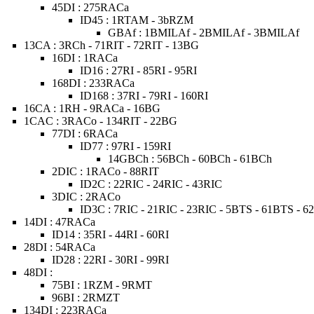
45DI : 275RACa
ID45 : 1RTAM - 3bRZM
GBAf : 1BMILAf - 2BMILAf - 3BMILAf
13CA : 3RCh - 71RIT - 72RIT - 13BG
16DI : 1RACa
ID16 : 27RI - 85RI - 95RI
168DI : 233RACa
ID168 : 37RI - 79RI - 160RI
16CA : 1RH - 9RACa - 16BG
1CAC : 3RACo - 134RIT - 22BG
77DI : 6RACa
ID77 : 97RI - 159RI
14GBCh : 56BCh - 60BCh - 61BCh
2DIC : 1RACo - 88RIT
ID2C : 22RIC - 24RIC - 43RIC
3DIC : 2RACo
ID3C : 7RIC - 21RIC - 23RIC - 5BTS - 61BTS - 
14DI : 47RACa
ID14 : 35RI - 44RI - 60RI
28DI : 54RACa
ID28 : 22RI - 30RI - 99RI
48DI :
75BI : 1RZM - 9RMT
96BI : 2RMZT
134DI : 223RACa