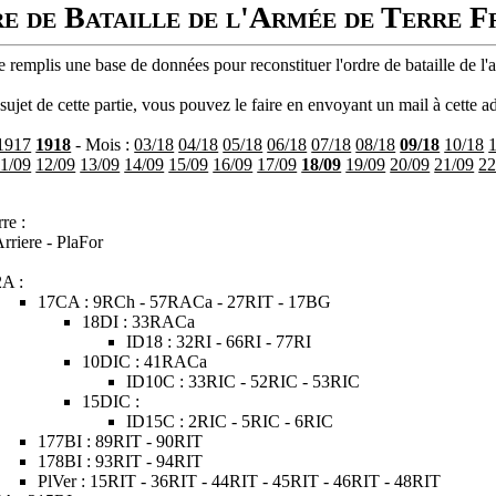
e de Bataille de l'Armée de Terre F
 remplis une base de données pour reconstituer l'ordre de bataille de l'
ujet de cette partie, vous pouvez le faire en envoyant un mail à cette ad
1917
1918
- Mois :
03/18
04/18
05/18
06/18
07/18
08/18
09/18
10/18
11/09
12/09
13/09
14/09
15/09
16/09
17/09
18/09
19/09
20/09
21/09
22
re :
rriere - PlaFor
2A :
17CA : 9RCh - 57RACa - 27RIT - 17BG
18DI : 33RACa
ID18 : 32RI - 66RI - 77RI
10DIC : 41RACa
ID10C : 33RIC - 52RIC - 53RIC
15DIC :
ID15C : 2RIC - 5RIC - 6RIC
177BI : 89RIT - 90RIT
178BI : 93RIT - 94RIT
PlVer : 15RIT - 36RIT - 44RIT - 45RIT - 46RIT - 48RIT