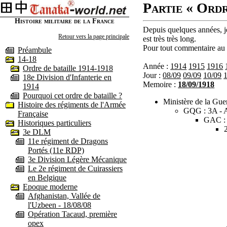
Partie « Ordr
Histoire militaire de la France
Depuis quelques années, je
Retour vers la page principale
est très très long.
Pour tout commentaire au s
Préambule
14-18
Année :
1914
1915
1916
Ordre de bataille 1914-1918
Jour :
08/09
09/09
10/09
18e Division d'Infanterie en
Memoire :
18/09/1918
1914
Pourquoi cet ordre de bataille ?
Ministère de la Guer
Histoire des régiments de l'Armée
GQG : 3A - A
Française
GAC :
Historiques particuliers
3e DLM
11e régiment de Dragons
Portés (11e RDP)
3e Division Légère Mécanique
Le 2e régiment de Cuirassiers
en Belgique
Epoque moderne
Afghanistan, Vallée de
l'Uzbeen - 18/08/08
Opération Tacaud, première
opex