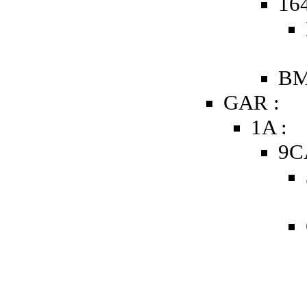
16
BM
GAR :
1A :
9C