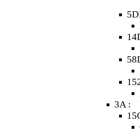
5D
14
58
15
3A :
15