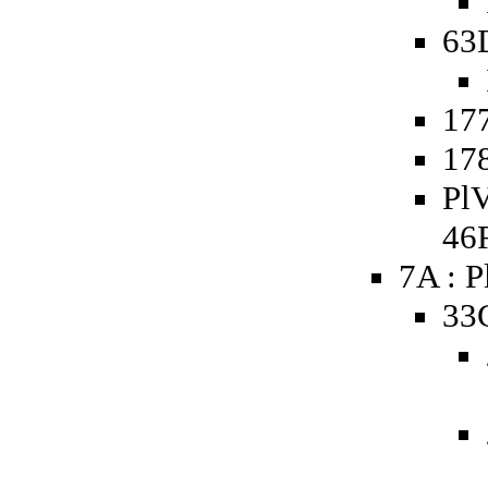
63
177
178
PlV
46
7A : P
33