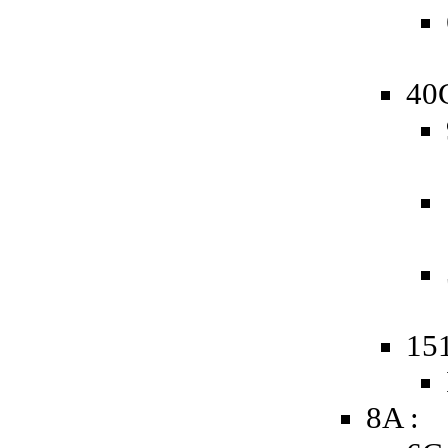
40
15
8A :