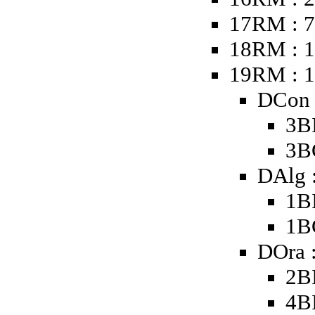
17RM : 
18RM : 1
19RM : 
DCon 
3B
3B
DAlg 
1B
1B
DOra 
2B
4B