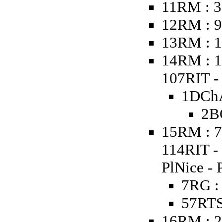
11RM : 3
12RM : 9
13RM : 1
14RM : 1
107RIT - 
1DChA
2B
15RM : 7
114RIT -
PlNice - 
7RG :
57RTS
16RM : 2