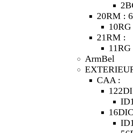
2B
20RM : 6
10RG 
21RM :
11RG 
ArmBel
EXTERIEUR
CAA :
122DI
ID1
16DIC
ID1