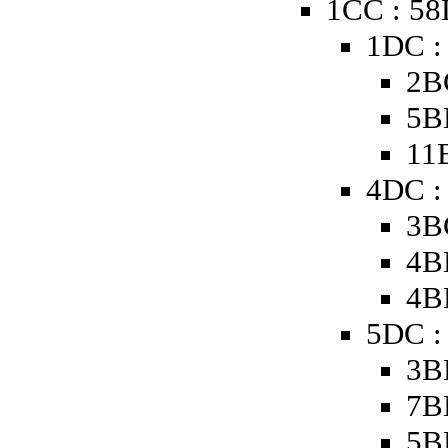
1CC : 5
1DC :
2B
5B
11
4DC :
3B
4B
4B
5DC :
3B
7B
5B