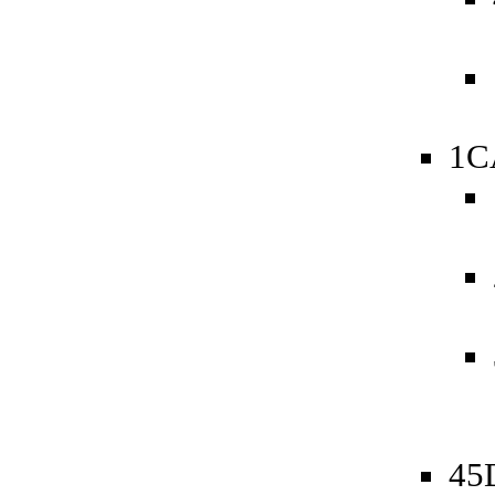
1C
45