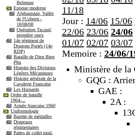
Belgique
11/18
Epoque moderne
Afghanistan, Vallée
Jour :
14/06
15/06
de l'Uzbeen -
18/08/08
22/06
23/06
24/06
Opération Tacaud,
première opex
01/07
02/07
03/07
14e régiment de
Dragons Portés (14e
Memoire :
24/06/1
RDP)
Bataille de Dien Bien
Phu
Ministère de la 
Histoire des Divisions
Légères Mécaniques
GQG : Arrier
Histoire générale de la
Cavalerie Française
GAE :
Les Hussards
Ordre de bataille
2A :
1964-...
Armée française 1960
13
Uniformologie
Barette de médailles
Drapeaux
régimentaires
Pattes de collet mod.