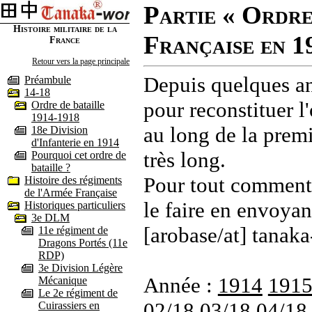
Partie « Ordre
Histoire militaire de la
Française en 1
France
Retour vers la page principale
Depuis quelques an
Préambule
14-18
pour reconstituer l'
Ordre de bataille
1914-1918
au long de la premi
18e Division
d'Infanterie en 1914
très long.
Pourquoi cet ordre de
bataille ?
Pour tout commenta
Histoire des régiments
de l'Armée Française
le faire en envoyan
Historiques particuliers
3e DLM
[arobase/at] tanaka
11e régiment de
Dragons Portés (11e
RDP)
3e Division Légère
Année :
1914
191
Mécanique
Le 2e régiment de
02/18
03/18
04/18
Cuirassiers en