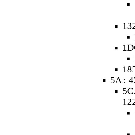
13
1D
185
5A : 
5C
12