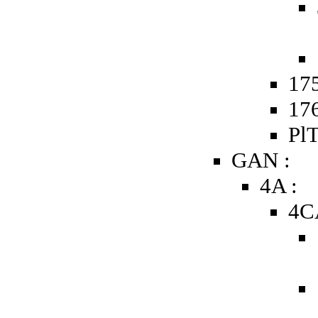
175
176
PlT
GAN :
4A :
4C