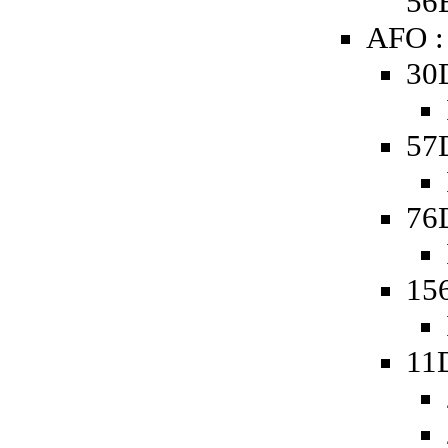
56
AFO :
30
57
76
15
11