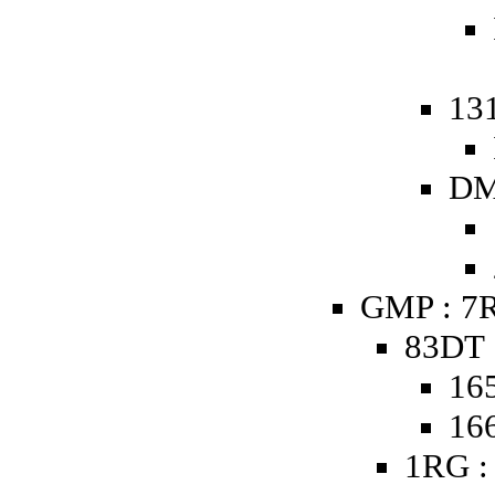
13
DM
GMP : 7R
83DT 
16
16
1RG :