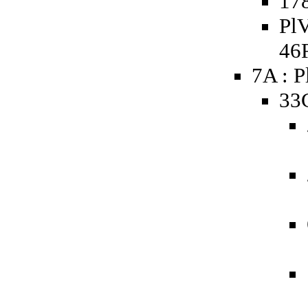
178
PlV
46
7A : P
33