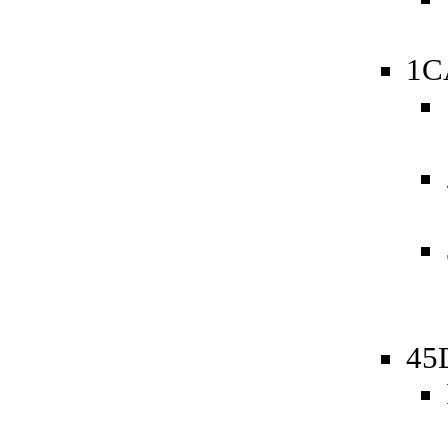
1C
45