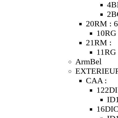
4B
2B
20RM : 6
10RG 
21RM :
11RG 
ArmBel
EXTERIEUR
CAA :
122DI
ID1
16DIC