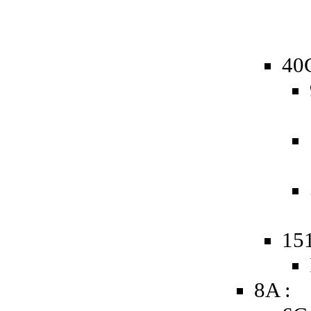
40
15
8A :