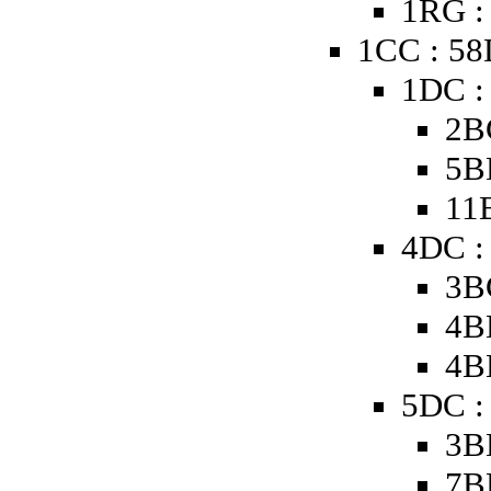
1RG :
1CC : 5
1DC :
2B
5B
11
4DC :
3B
4B
4B
5DC :
3B
7B