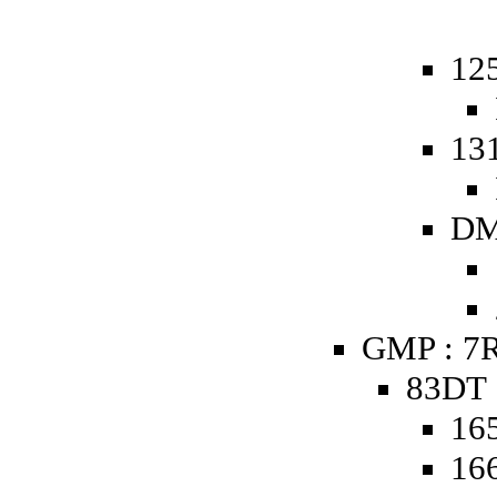
12
13
DM
GMP : 7R
83DT 
16
16