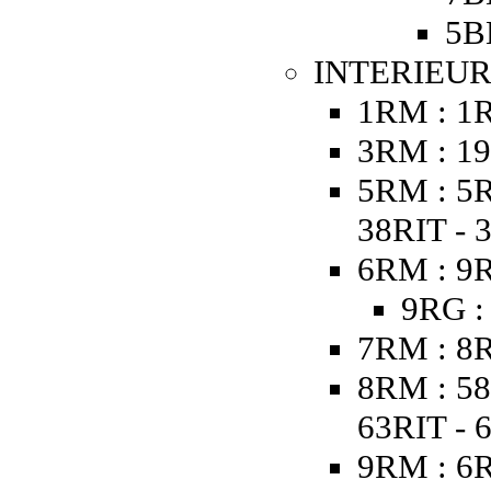
5B
INTERIEUR 
1RM : 1
3RM : 19
5RM : 5R
38RIT - 
6RM : 9R
9RG :
7RM : 8R
8RM : 58
63RIT - 
9RM : 6