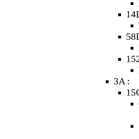
14
58
15
3A :
15