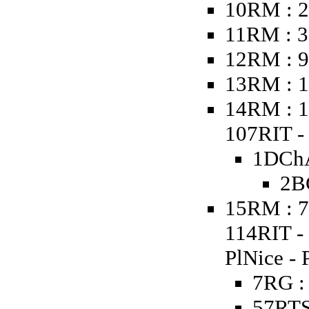
10RM : 2
11RM : 3
12RM : 9
13RM : 1
14RM : 1
107RIT - 
1DChA
2B
15RM : 7
114RIT -
PlNice - 
7RG :
57RTS