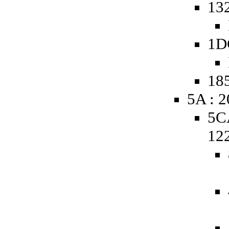
13
1D
185
5A : 
5C
12