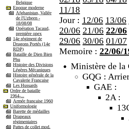
Belgique
11/18
Epoque moderne
Afghanistan, Vallée
Jour :
12/06
13/06
de l'Uzbeen -
18/08/08
20/06
21/06
22/06
Opération Tacaud,
première opex
29/06
30/06
01/07
14e régiment de
Dragons Portés (14e
Memoire :
22/06/1
RDP)
Bataille de Dien Bien
Phu
Ministère de la 
Histoire des Divisions
Légères Mécaniques
GQG : Arrier
Histoire générale de la
Cavalerie Française
GAE :
Les Hussards
Ordre de bataille
2A :
1964-...
Armée française 1960
13
Uniformologie
Barette de médailles
Drapeaux
régimentaires
Pattes de collet mod.