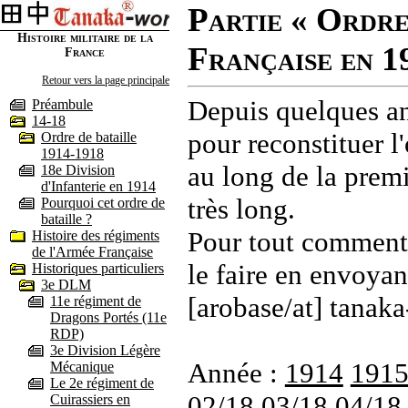
Partie « Ordre
Histoire militaire de la
Française en 1
France
Retour vers la page principale
Depuis quelques an
Préambule
14-18
pour reconstituer l'
Ordre de bataille
1914-1918
au long de la premi
18e Division
d'Infanterie en 1914
très long.
Pourquoi cet ordre de
bataille ?
Pour tout commenta
Histoire des régiments
de l'Armée Française
le faire en envoyan
Historiques particuliers
3e DLM
[arobase/at] tanaka
11e régiment de
Dragons Portés (11e
RDP)
3e Division Légère
Année :
1914
191
Mécanique
Le 2e régiment de
02/18
03/18
04/18
Cuirassiers en