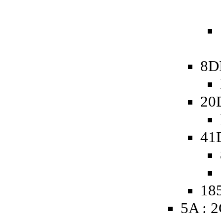
8D
20
41
185
5A : 