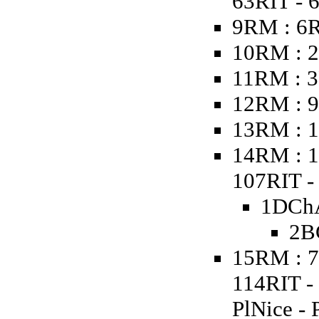
63RIT - 
9RM : 6
10RM : 2
11RM : 3
12RM : 9
13RM : 1
14RM : 1
107RIT - 
1DChA
2B
15RM : 7
114RIT -
PlNice - 