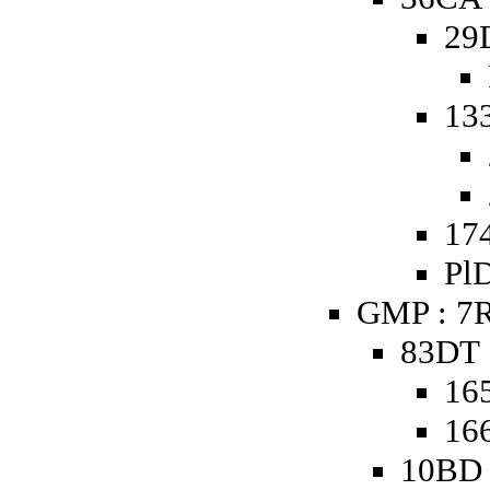
29
13
174
PlD
GMP : 7R
83DT 
16
16
10BD 