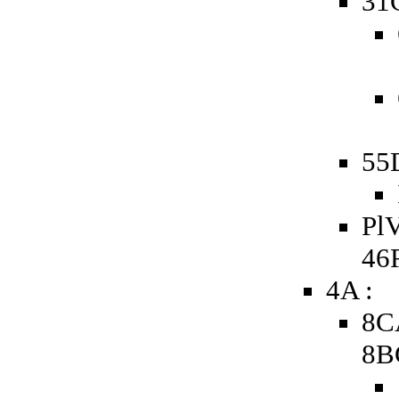
31
55
PlV
46
4A :
8C
8B