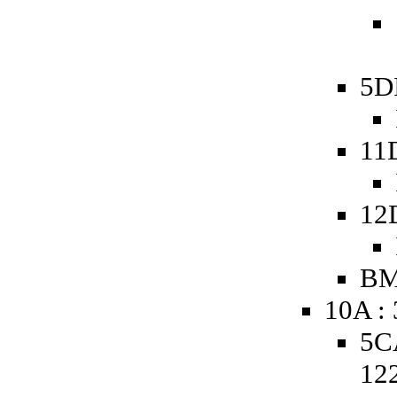
5D
11
12
BM
10A :
5C
12