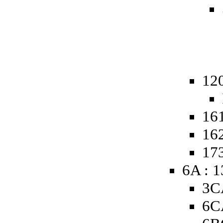
12
161
162
173
6A : 
3C
6C