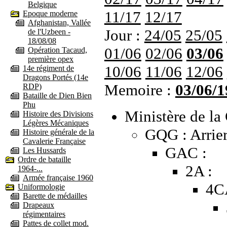
Belgique
11/17
12/17
Epoque moderne
Afghanistan, Vallée
Jour :
24/05
25/05
de l'Uzbeen -
18/08/08
01/06
02/06
03/06
Opération Tacaud,
première opex
10/06
11/06
12/06
14e régiment de
Dragons Portés (14e
Memoire :
03/06/1
RDP)
Bataille de Dien Bien
Phu
Ministère de la 
Histoire des Divisions
Légères Mécaniques
GQG : Arrier
Histoire générale de la
Cavalerie Française
GAC :
Les Hussards
Ordre de bataille
2A :
1964-...
Armée française 1960
4C
Uniformologie
Barette de médailles
Drapeaux
régimentaires
Pattes de collet mod.