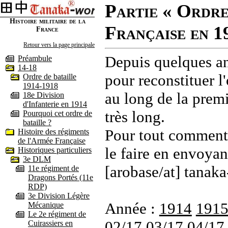
Partie « Ordre
Histoire militaire de la
Française en 1
France
Retour vers la page principale
Depuis quelques an
Préambule
14-18
pour reconstituer l'
Ordre de bataille
1914-1918
au long de la premi
18e Division
d'Infanterie en 1914
très long.
Pourquoi cet ordre de
bataille ?
Pour tout commenta
Histoire des régiments
de l'Armée Française
le faire en envoyan
Historiques particuliers
3e DLM
[arobase/at] tanaka
11e régiment de
Dragons Portés (11e
RDP)
3e Division Légère
Année :
1914
191
Mécanique
Le 2e régiment de
02/17
03/17
04/17
Cuirassiers en