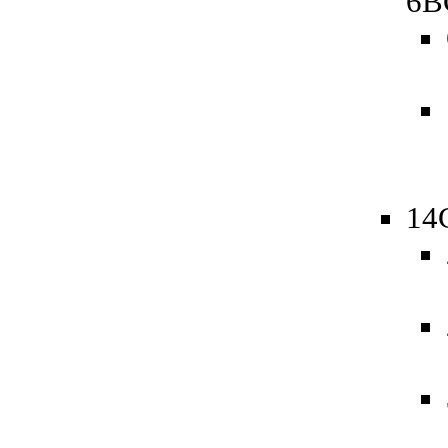
6B
14