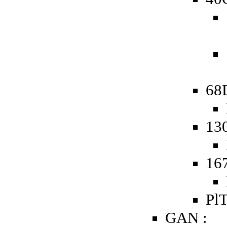
68
13
16
PlT
GAN :