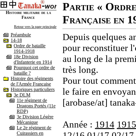
Partie « Ordre
Histoire militaire de la
Française en 1
France
Retour vers la page principale
Depuis quelques an
Préambule
14-18
pour reconstituer l'
Ordre de bataille
1914-1918
au long de la premi
18e Division
d'Infanterie en 1914
très long.
Pourquoi cet ordre de
bataille ?
Pour tout commenta
Histoire des régiments
de l'Armée Française
le faire en envoyan
Historiques particuliers
3e DLM
[arobase/at] tanaka
11e régiment de
Dragons Portés (11e
RDP)
3e Division Légère
Année :
1914
191
Mécanique
Le 2e régiment de
12/16
01/17
02/17
Cuirassiers en