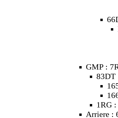
66
GMP : 7R
83DT 
16
16
1RG :
Arriere :