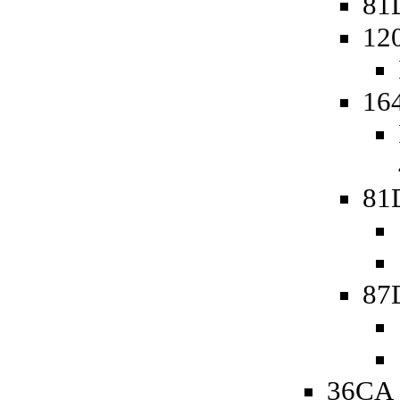
81D
12
16
81
87
36CA 