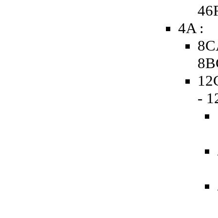
46
4A :
8C
8B
12
- 