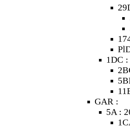
29
174
PlD
1DC :
2B
5B
11
GAR :
5A : 
1C