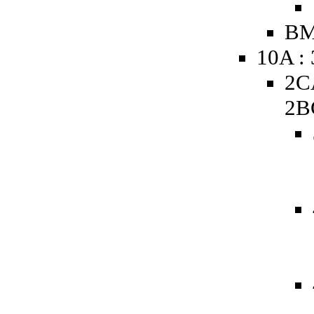
BM
10A :
2C
2B