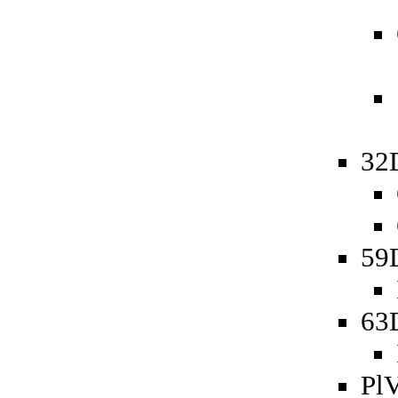
32
59
63
PlV