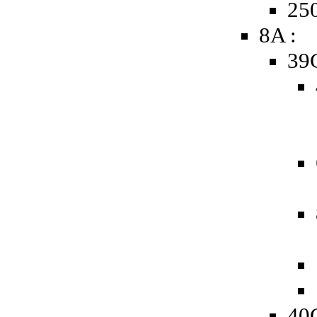
250
8A :
39
40