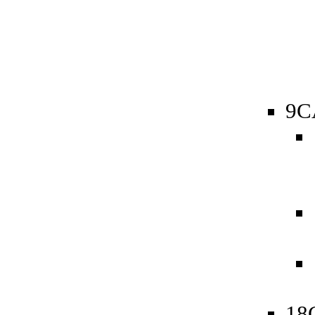
9C
18