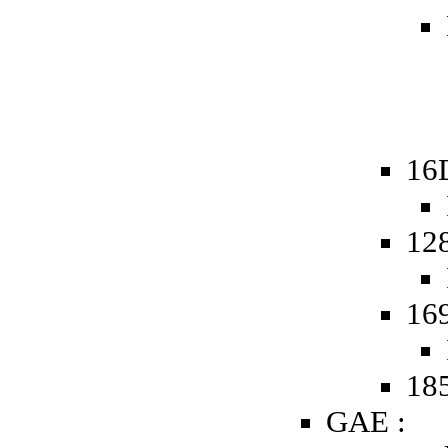
16
12
16
185
GAE :