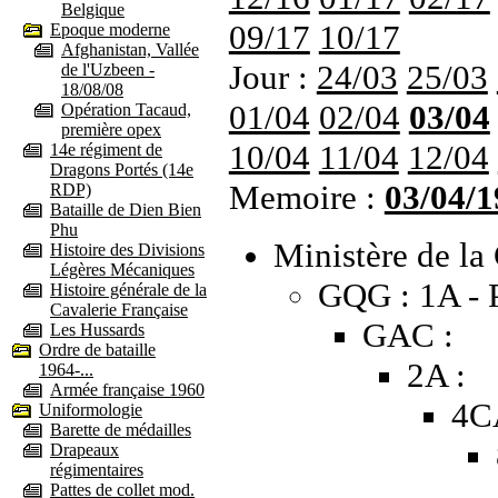
Belgique
09/17
10/17
Epoque moderne
Afghanistan, Vallée
Jour :
24/03
25/03
de l'Uzbeen -
18/08/08
01/04
02/04
03/04
Opération Tacaud,
première opex
10/04
11/04
12/04
14e régiment de
Dragons Portés (14e
Memoire :
03/04/1
RDP)
Bataille de Dien Bien
Phu
Ministère de la 
Histoire des Divisions
Légères Mécaniques
GQG : 1A - 
Histoire générale de la
Cavalerie Française
GAC :
Les Hussards
Ordre de bataille
2A :
1964-...
Armée française 1960
4C
Uniformologie
Barette de médailles
Drapeaux
régimentaires
Pattes de collet mod.