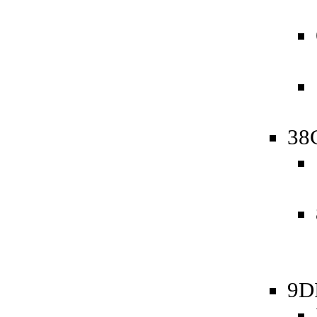
38
9D