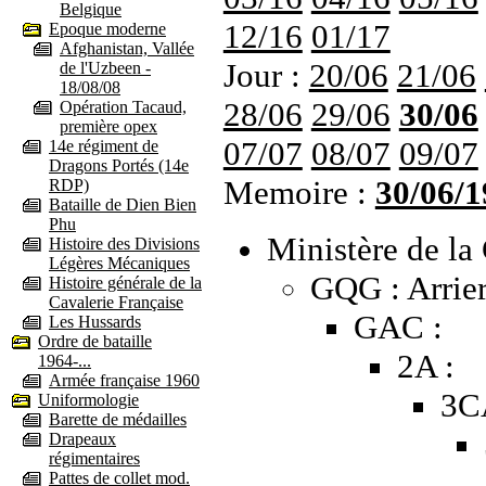
Belgique
12/16
01/17
Epoque moderne
Afghanistan, Vallée
Jour :
20/06
21/06
de l'Uzbeen -
18/08/08
28/06
29/06
30/06
Opération Tacaud,
première opex
07/07
08/07
09/07
14e régiment de
Dragons Portés (14e
Memoire :
30/06/1
RDP)
Bataille de Dien Bien
Phu
Ministère de la 
Histoire des Divisions
Légères Mécaniques
GQG : Arrier
Histoire générale de la
Cavalerie Française
GAC :
Les Hussards
Ordre de bataille
2A :
1964-...
Armée française 1960
3C
Uniformologie
Barette de médailles
Drapeaux
régimentaires
Pattes de collet mod.