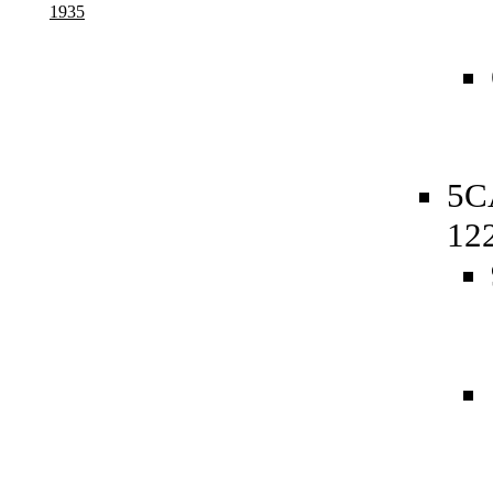
1935
5C
12