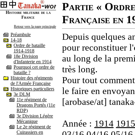
Partie « Ordre
Histoire militaire de la
Française en 1
France
Retour vers la page principale
Depuis quelques an
Préambule
14-18
pour reconstituer l'
Ordre de bataille
1914-1918
au long de la premi
18e Division
d'Infanterie en 1914
très long.
Pourquoi cet ordre de
bataille ?
Pour tout commenta
Histoire des régiments
de l'Armée Française
le faire en envoyan
Historiques particuliers
3e DLM
[arobase/at] tanaka
11e régiment de
Dragons Portés (11e
RDP)
3e Division Légère
Année :
1914
191
Mécanique
Le 2e régiment de
03/16
04/16
05/16
Cuirassiers en