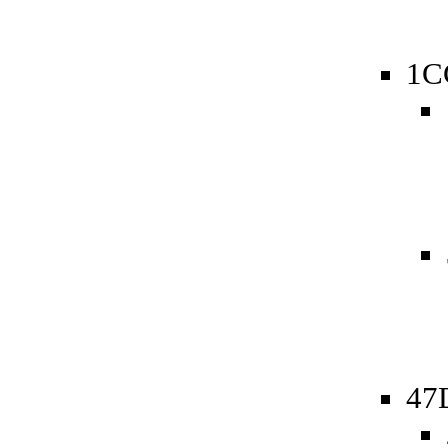
1C
47