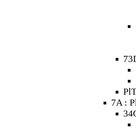
73D
PlT
7A : P
34