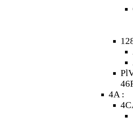
128
PlV
46
4A :
4C