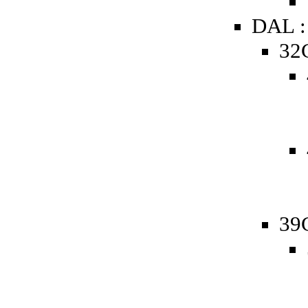
DAL :
32
39