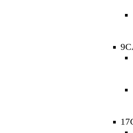
9C
17