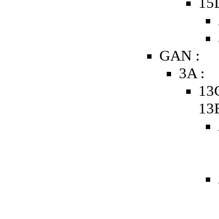
15
GAN :
3A :
13
13