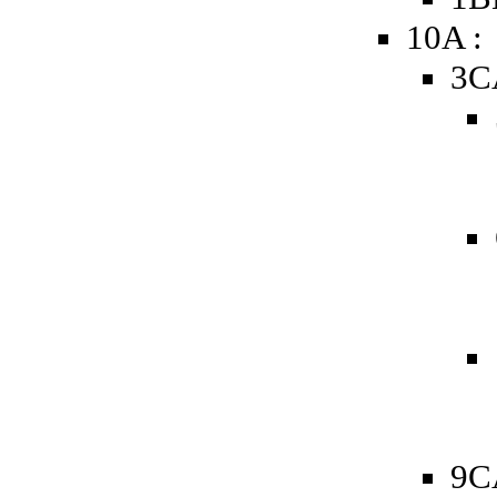
10A :
3C
9C