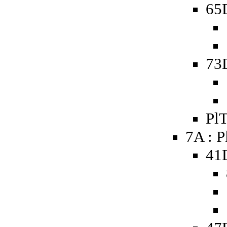
65D
73D
PlT
7A : P
41