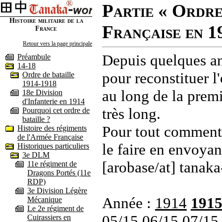
Partie « Ordre
Histoire militaire de la
Française en 1
France
Retour vers la page principale
Depuis quelques an
Préambule
14-18
pour reconstituer l'
Ordre de bataille
1914-1918
au long de la premi
18e Division
d'Infanterie en 1914
très long.
Pourquoi cet ordre de
bataille ?
Pour tout commenta
Histoire des régiments
de l'Armée Française
le faire en envoyan
Historiques particuliers
3e DLM
[arobase/at] tanaka
11e régiment de
Dragons Portés (11e
RDP)
3e Division Légère
Année :
1914
191
Mécanique
Le 2e régiment de
05/15
06/15
07/15
Cuirassiers en