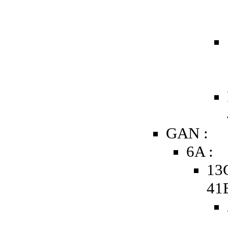
GAN :
6A :
13
41