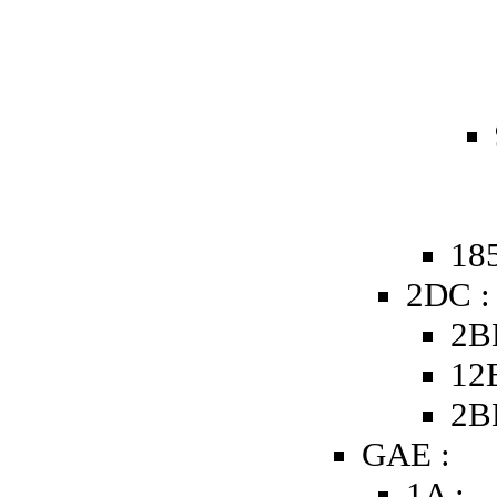
185
2DC :
2B
12
2B
GAE :
1A :