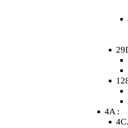
29
128
4A :
4C