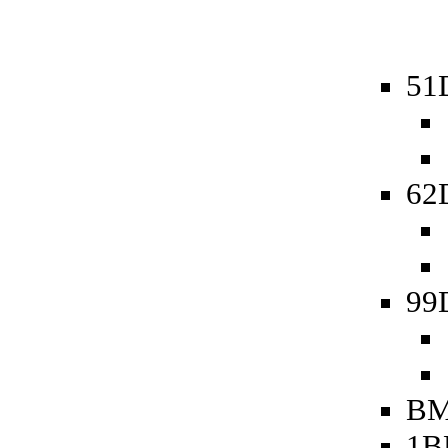
51D
62D
99
BM
1B