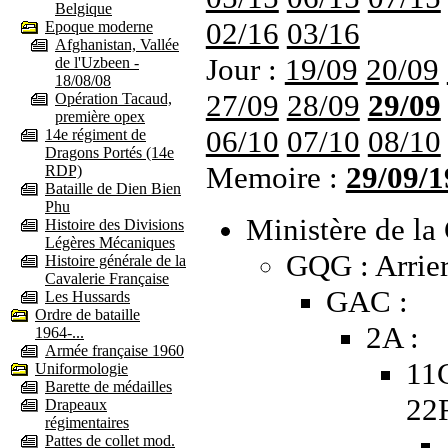
Belgique
02/16
03/16
Epoque moderne
Afghanistan, Vallée
Jour :
19/09
20/09
de l'Uzbeen -
18/08/08
27/09
28/09
29/09
Opération Tacaud,
première opex
06/10
07/10
08/10
14e régiment de
Dragons Portés (14e
Memoire :
29/09/1
RDP)
Bataille de Dien Bien
Phu
Ministère de la 
Histoire des Divisions
Légères Mécaniques
GQG : Arrier
Histoire générale de la
Cavalerie Française
GAC :
Les Hussards
Ordre de bataille
2A :
1964-...
Armée française 1960
11
Uniformologie
Barette de médailles
22
Drapeaux
régimentaires
Pattes de collet mod.