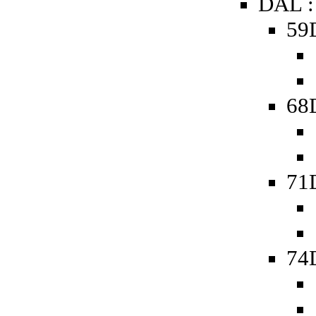
DAL :
59D
68D
71
74D