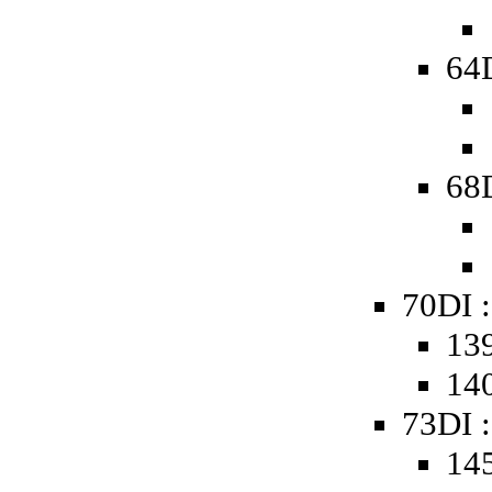
64D
68D
70DI :
139
140
73DI :
145