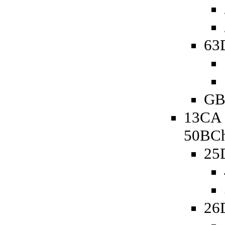
63D
GB
13CA 
50BCh
25
26