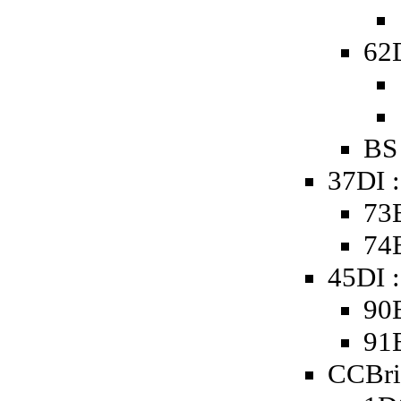
62D
BS
37DI 
73
74
45DI :
90
91
CCBri