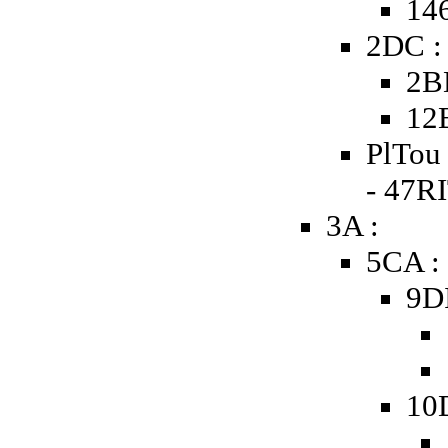
146
2DC :
2B
12
PlTou 
- 47R
3A :
5CA :
9D
10