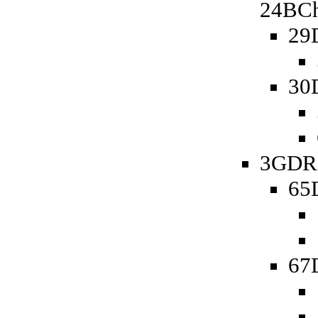
24BCh
29
30
3GDR 
65D
67D