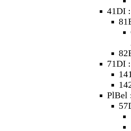
41DI 
81
82B
71DI :
141
142
PlBel 
57D