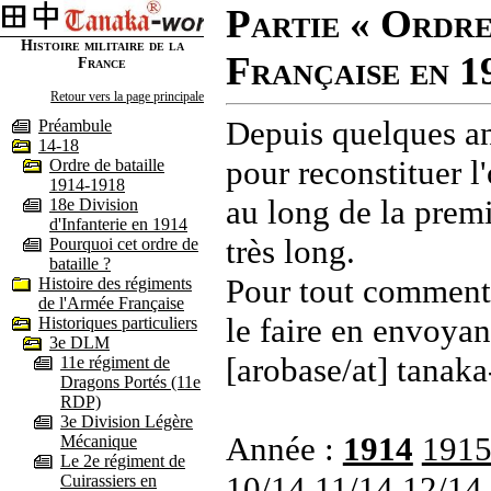
Partie « Ordre
Histoire militaire de la
Française en 1
France
Retour vers la page principale
Depuis quelques an
Préambule
14-18
pour reconstituer l'
Ordre de bataille
1914-1918
au long de la premi
18e Division
d'Infanterie en 1914
très long.
Pourquoi cet ordre de
bataille ?
Pour tout commenta
Histoire des régiments
de l'Armée Française
le faire en envoyan
Historiques particuliers
3e DLM
[arobase/at] tanaka
11e régiment de
Dragons Portés (11e
RDP)
3e Division Légère
Année :
1914
191
Mécanique
Le 2e régiment de
10/14
11/14
12/14
Cuirassiers en