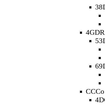
38
4GDR 
53D
69D
CCCo 
4D