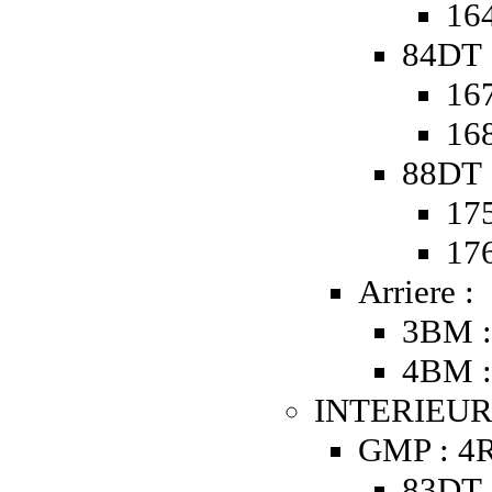
164
84DT 
167
168
88DT 
175
176
Arriere :
3BM 
4BM 
INTERIEUR
GMP : 4R
83DT 