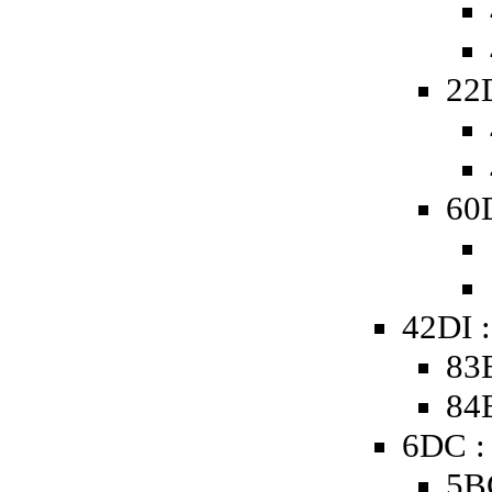
22
60D
42DI 
83
84B
6DC :
5B