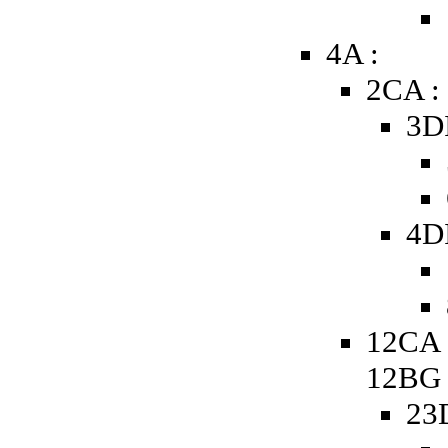
4A :
2CA :
3D
4D
12CA 
12BG
23