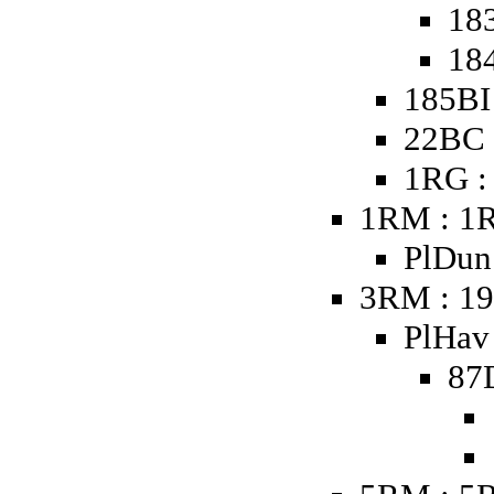
18
18
185BI
22BC 
1RG :
1RM : 1
PlDun 
3RM : 19
PlHav 
87