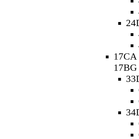
24
17CA 
17BG
33
34