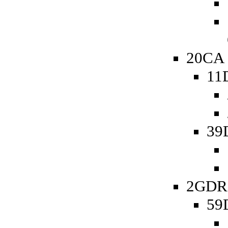
20CA 
11
39
2GDR 
59D