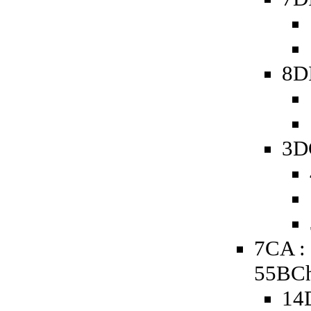
8D
3D
7CA :
55BCh
14