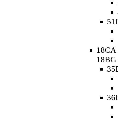
51D
18CA 
18BG
35
36