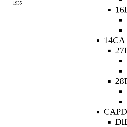
1935
16
14CA 
27
28
CAPDe
DIB