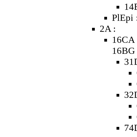
14
PlEpi 
2A :
16CA 
16BG
31
32
74D