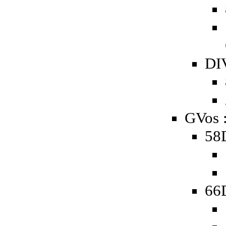
DIV
GVos 
58D
66D