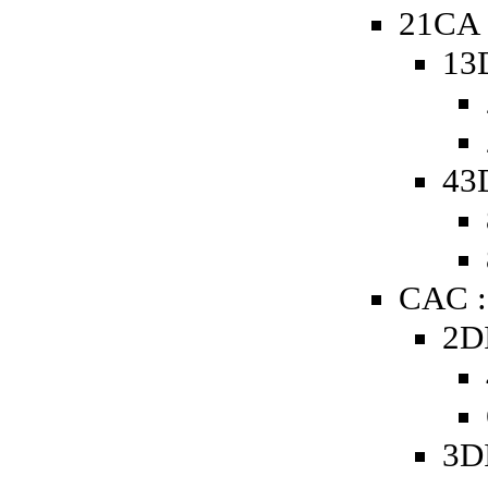
21CA 
13
43
CAC :
2D
3D