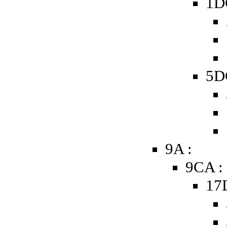
1D
5D
9A :
9CA :
17