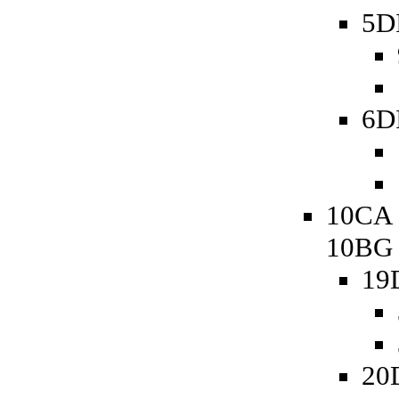
5D
6D
10CA 
10BG
19
20