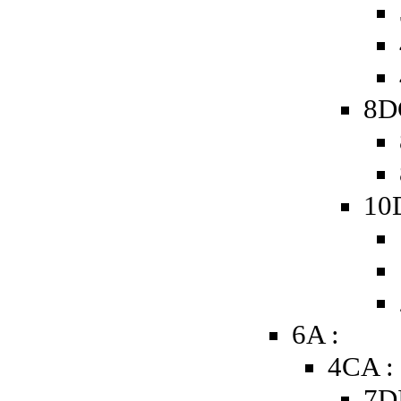
8D
10
6A :
4CA :
7D