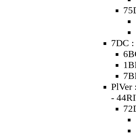
75D
7DC :
6B
1B
7B
PlVer 
- 44RI
72D