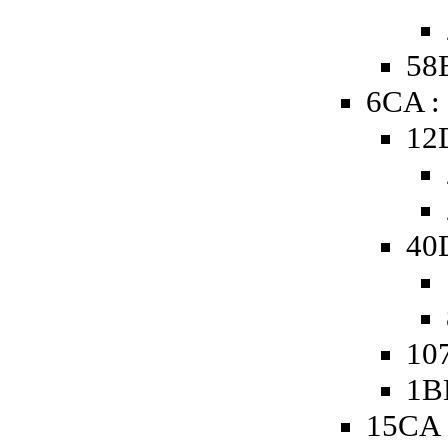
58B
6CA :
12
40
107
1B
15CA 