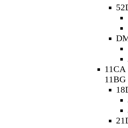
52D
DM
11CA 
11BG
18
21