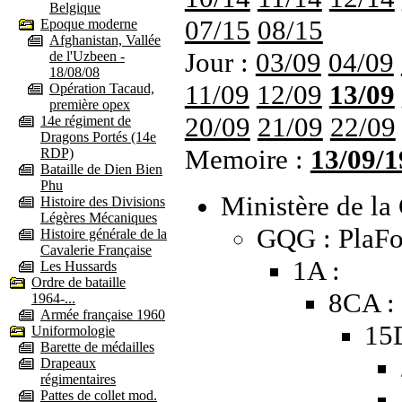
Belgique
07/15
08/15
Epoque moderne
Afghanistan, Vallée
Jour :
03/09
04/09
de l'Uzbeen -
18/08/08
11/09
12/09
13/09
Opération Tacaud,
première opex
20/09
21/09
22/09
14e régiment de
Dragons Portés (14e
Memoire :
13/09/1
RDP)
Bataille de Dien Bien
Phu
Ministère de la 
Histoire des Divisions
Légères Mécaniques
GQG : PlaFo
Histoire générale de la
Cavalerie Française
1A :
Les Hussards
Ordre de bataille
8CA :
1964-...
Armée française 1960
15
Uniformologie
Barette de médailles
Drapeaux
régimentaires
Pattes de collet mod.