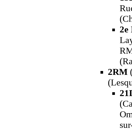
Ru
(Ch
2e
Lay
RM
(R
2RM
(
(Lesqu
21
(Ca
Ome
sur