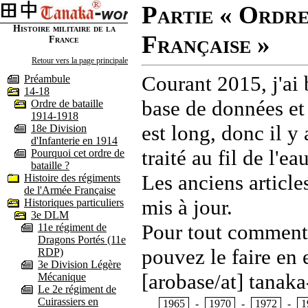
Partie « Ordre
Histoire militaire de la
Française »
France
Retour vers la page principale
Courant 2015, j'ai 
Préambule
14-18
base de données et
Ordre de bataille
1914-1918
est long, donc il y
18e Division
d'Infanterie en 1914
traité au fil de l'
Pourquoi cet ordre de
bataille ?
Les anciens article
Histoire des régiments
de l'Armée Française
mis à jour.
Historiques particuliers
3e DLM
Pour tout commentai
11e régiment de
Dragons Portés (11e
pouvez le faire en 
RDP)
3e Division Légère
[arobase/at] tanaka
Mécanique
Le 2e régiment de
Cuirassiers en
1965
-
1970
-
1972
-
1