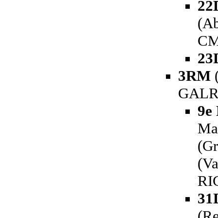
22
(Ab
CM
23
3RM
(
GALRE
9e 
Ma
(Gr
(Va
RI
31
(R