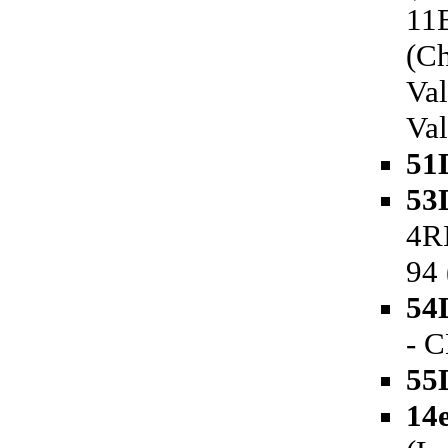
11
(C
Va
Va
51
53
4R
94 
54
- C
55
14e