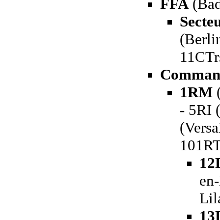
FFA
(Bad
Secteu
(Berli
11CTrs
Command
1RM
(
- 5RI 
(Versa
101RT
12
en-
Lil
13