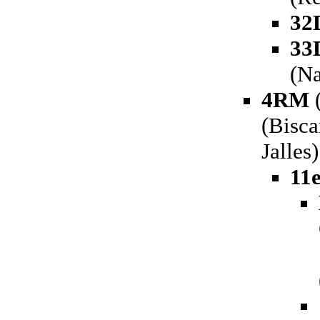
32
33
(Na
4RM
(
(Bisca
Jalles)
11e