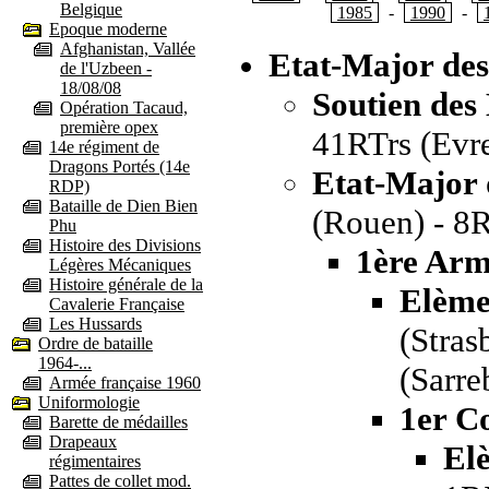
Belgique
1985
-
1990
-
Epoque moderne
Afghanistan, Vallée
Etat-Major de
de l'Uzbeen -
18/08/08
Soutien des
Opération Tacaud,
première opex
41RTrs (Evr
14e régiment de
Dragons Portés (14e
Etat-Major 
RDP)
Bataille de Dien Bien
(Rouen) - 8R
Phu
Histoire des Divisions
1ère Ar
Légères Mécaniques
Histoire générale de la
Elème
Cavalerie Française
Les Hussards
(Stras
Ordre de bataille
1964-...
(Sarre
Armée française 1960
Uniformologie
1er C
Barette de médailles
Drapeaux
El
régimentaires
Pattes de collet mod.