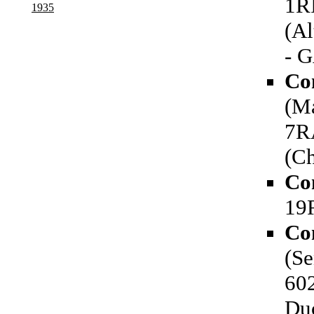
1RI
1935
(Al
- G
Co
(Ma
7RA
(Ch
Co
19
Co
(Se
60
Du