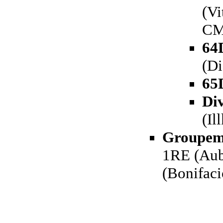
(Vi
CM
64
(Di
65
Div
(Il
Groupeme
1RE (Aub
(Bonifaci