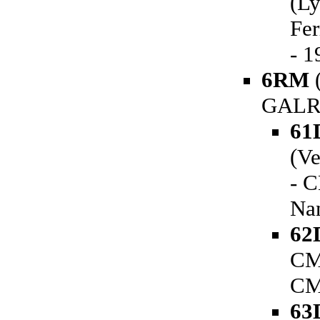
(Ly
Fer
- 1
6RM
(
GALRE
61
(Ve
- C
Na
62
CM 
CM
63