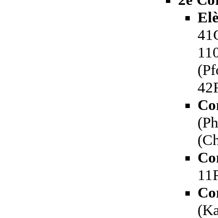
El
41
110
(Pf
42R
Co
(Ph
(C
Co
11R
Co
(Ka