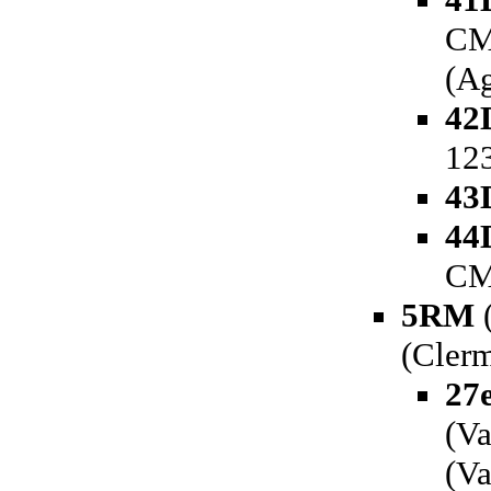
CM 
(A
42
123
43
44
CM 
5RM
(
(Cler
27e
(Va
(Va