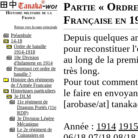
Partie « Ordre
Histoire militaire de la
Française en 1
France
Retour vers la page principale
Depuis quelques an
Préambule
14-18
pour reconstituer l'
Ordre de bataille
1914-1918
au long de la premi
18e Division
d'Infanterie en 1914
très long.
Pourquoi cet ordre de
bataille ?
Pour tout commenta
Histoire des régiments
de l'Armée Française
le faire en envoyan
Historiques particuliers
3e DLM
[arobase/at] tanaka
11e régiment de
Dragons Portés (11e
RDP)
3e Division Légère
Année :
1914
191
Mécanique
Le 2e régiment de
06/18
07/18
08/18
Cuirassiers en