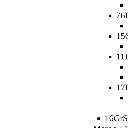
76
15
11
17
16GrS