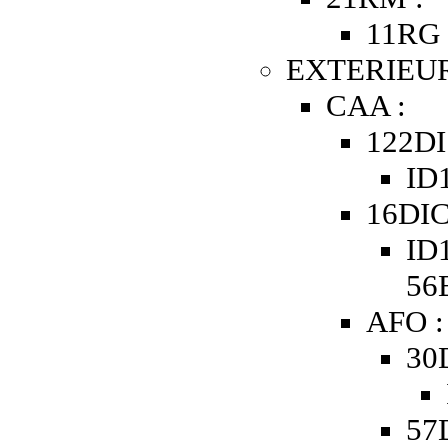
11RG 
EXTERIEUR
CAA :
122DI
ID1
16DIC
ID1
56
AFO :
30
57