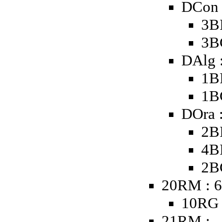
DCon 
3B
3B
DAlg 
1B
1B
DOra 
2B
4B
2B
20RM : 6
10RG 
21RM :