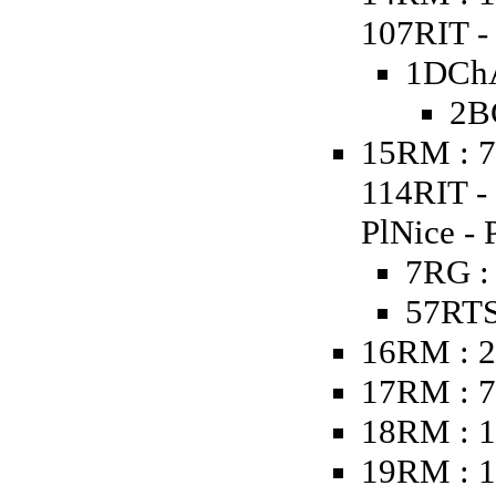
107RIT - 
1DChA
2B
15RM : 7
114RIT -
PlNice - 
7RG :
57RTS
16RM : 2
17RM : 
18RM : 1
19RM : 