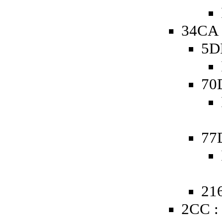
34CA 
5D
70
77
216
2CC :