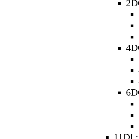
2D
4D
6D
11DI 