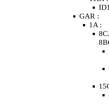
ID1
GAR :
1A :
8C
8B
15