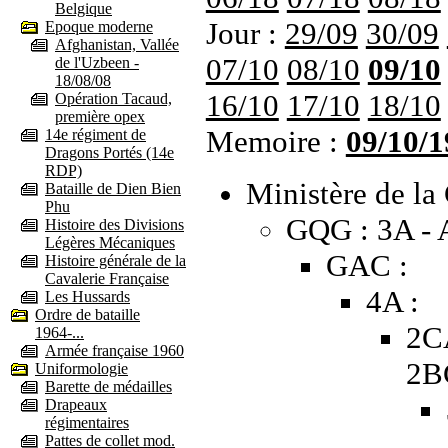
Belgique
Jour :
29/09
30/09
Epoque moderne
Afghanistan, Vallée
07/10
08/10
09/10
de l'Uzbeen -
18/08/08
16/10
17/10
18/10
Opération Tacaud,
première opex
Memoire :
09/10/1
14e régiment de
Dragons Portés (14e
RDP)
Ministère de la 
Bataille de Dien Bien
Phu
GQG : 3A - A
Histoire des Divisions
Légères Mécaniques
GAC :
Histoire générale de la
Cavalerie Française
4A :
Les Hussards
Ordre de bataille
2C
1964-...
Armée française 1960
2B
Uniformologie
Barette de médailles
Drapeaux
régimentaires
Pattes de collet mod.