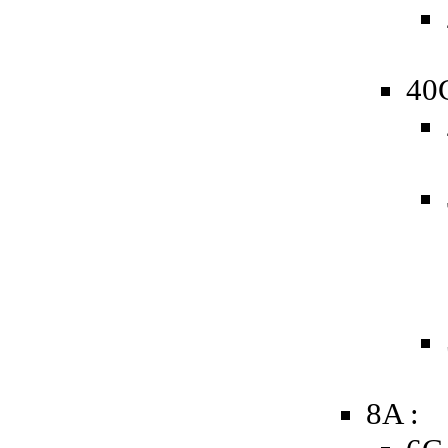
40
8A :