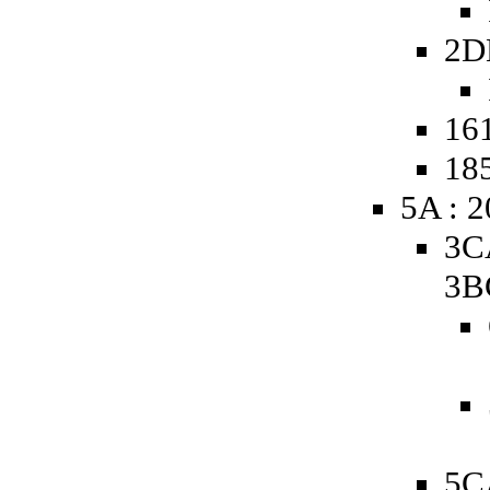
2D
161
185
5A : 
3C
3B
5C