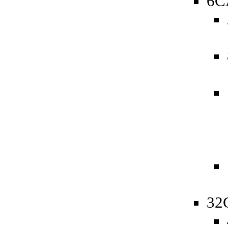
6C
32