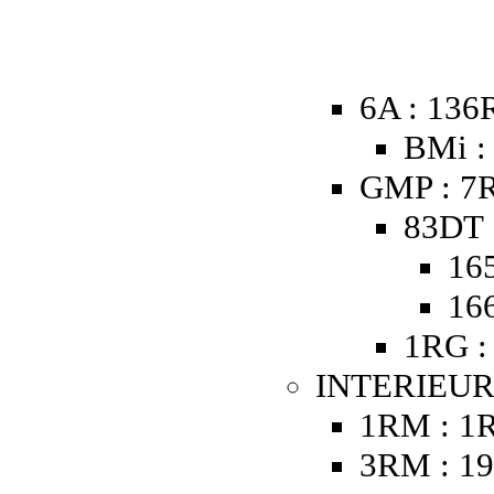
6A : 136
BMi :
GMP : 7R
83DT 
16
16
1RG :
INTERIEUR
1RM : 1
3RM : 19