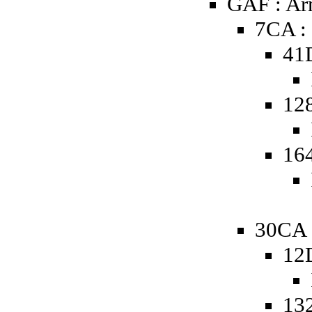
GAF : A
7CA :
41
12
16
30CA 
12
13