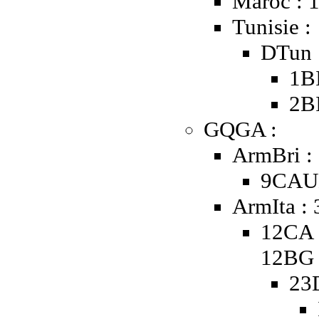
Maroc : 
Tunisie :
DTun 
1B
2B
GQGA :
ArmBri :
9CAUK
ArmIta :
12CA 
12BG
23