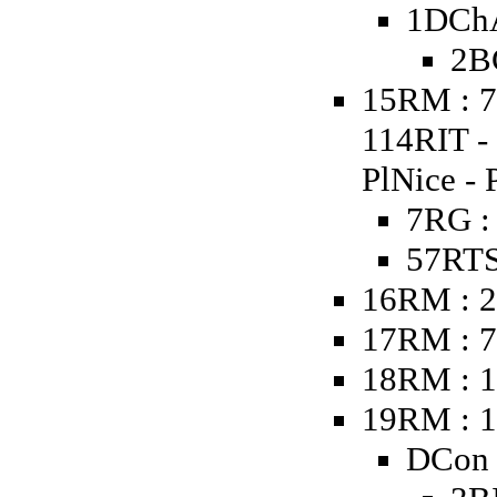
1DChA
2B
15RM : 7
114RIT -
PlNice - 
7RG :
57RTS
16RM : 2
17RM : 
18RM : 1
19RM : 
DCon 