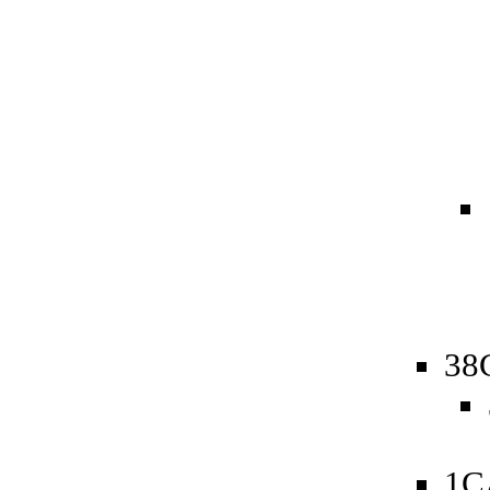
38
1C