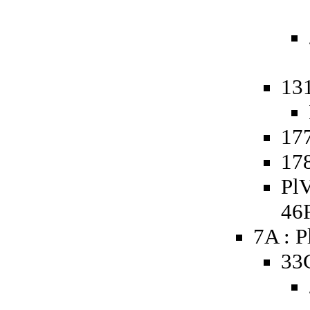
13
177
178
PlV
46
7A : P
33