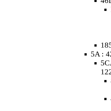
46
185
5A : 
5C
12