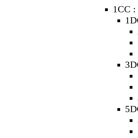
1CC :
1D
3D
5D