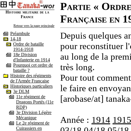
Partie « Ordre
Histoire militaire de la
Française en 1
France
Retour vers la page principale
Depuis quelques an
Préambule
14-18
pour reconstituer l'
Ordre de bataille
1914-1918
au long de la premi
18e Division
d'Infanterie en 1914
très long.
Pourquoi cet ordre de
bataille ?
Pour tout commenta
Histoire des régiments
de l'Armée Française
le faire en envoyan
Historiques particuliers
3e DLM
[arobase/at] tanaka
11e régiment de
Dragons Portés (11e
RDP)
3e Division Légère
Année :
1914
191
Mécanique
Le 2e régiment de
03/18
04/18
05/18
Cuirassiers en