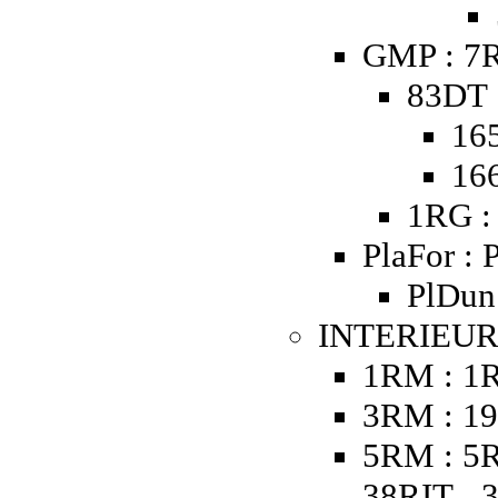
GMP : 7R
83DT 
16
16
1RG :
PlaFor : 
PlDun 
INTERIEUR 
1RM : 1
3RM : 19
5RM : 5R
38RIT - 