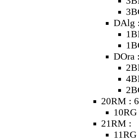
3B
3B
DAlg 
1B
1B
DOra 
2B
4B
2B
20RM : 6
10RG 
21RM :
11RG 