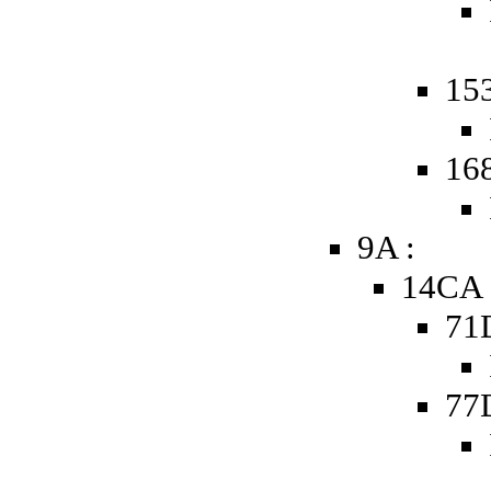
15
16
9A :
14CA 
71
77