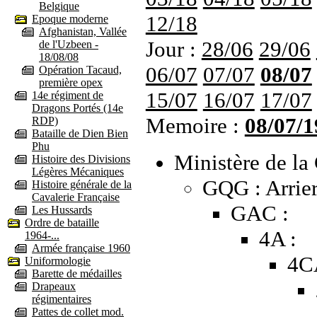
Belgique
12/18
Epoque moderne
Afghanistan, Vallée
Jour :
28/06
29/06
de l'Uzbeen -
18/08/08
06/07
07/07
08/07
Opération Tacaud,
première opex
15/07
16/07
17/07
14e régiment de
Dragons Portés (14e
Memoire :
08/07/1
RDP)
Bataille de Dien Bien
Phu
Ministère de la 
Histoire des Divisions
Légères Mécaniques
GQG : Arrie
Histoire générale de la
Cavalerie Française
GAC :
Les Hussards
Ordre de bataille
4A :
1964-...
Armée française 1960
4C
Uniformologie
Barette de médailles
Drapeaux
régimentaires
Pattes de collet mod.