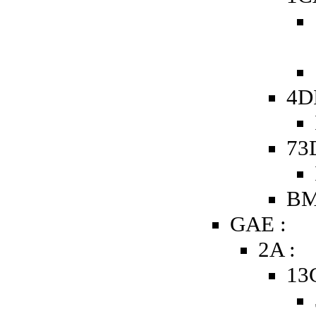
4D
73
BM
GAE :
2A :
13