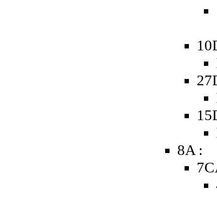
10
27
15
8A :
7C