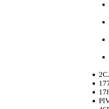
2C
177
178
PlV