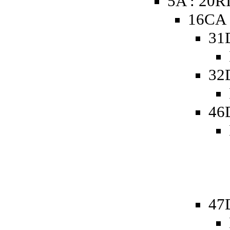
5A : 20R
16CA 
31
32
46
47