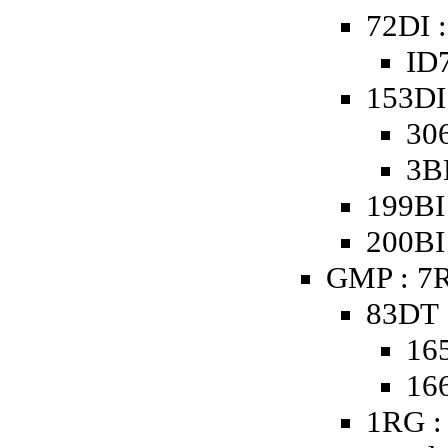
72DI 
ID7
153DI
30
3B
199BI
200BI
GMP : 7R
83DT 
16
16
1RG :