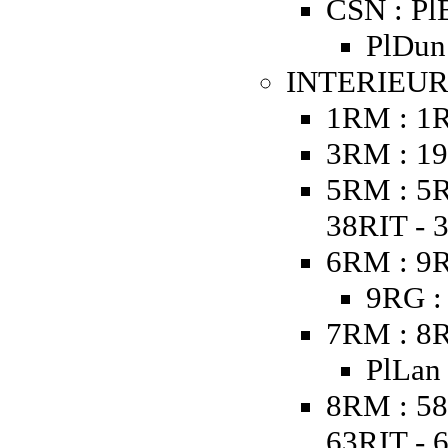
CSN : Pl
PlDun 
INTERIEUR
1RM : 1
3RM : 19
5RM : 5R
38RIT - 
6RM : 9R
9RG :
7RM : 8R
PlLan
8RM : 58
63RIT - 