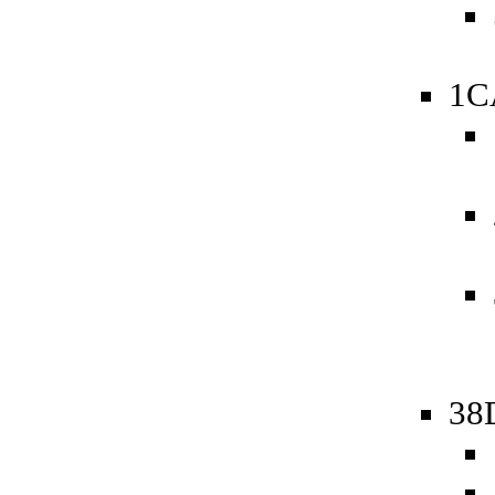
1C
38