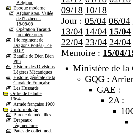
Belgique
09/18
10/18
Epoque moderne
Afghanistan, Vallée
Jour :
05/04
06/04
de l'Uzbeen -
18/08/08
13/04
14/04
15/04
Opération Tacaud,
première opex
22/04
23/04
24/04
14e régiment de
Dragons Portés (14e
Memoire :
15/04/1
RDP)
Bataille de Dien Bien
Phu
Ministère de la 
Histoire des Divisions
Légères Mécaniques
GQG : Arrier
Histoire générale de la
Cavalerie Française
GAE :
Les Hussards
Ordre de bataille
2A :
1964-...
Armée française 1960
10
Uniformologie
Barette de médailles
Drapeaux
régimentaires
Pattes de collet mod.