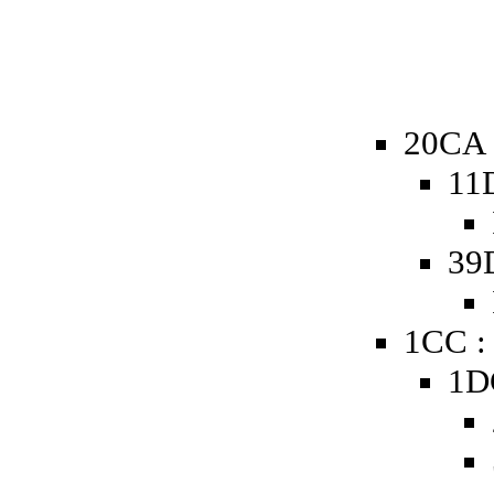
20CA 
11
39
1CC :
1D