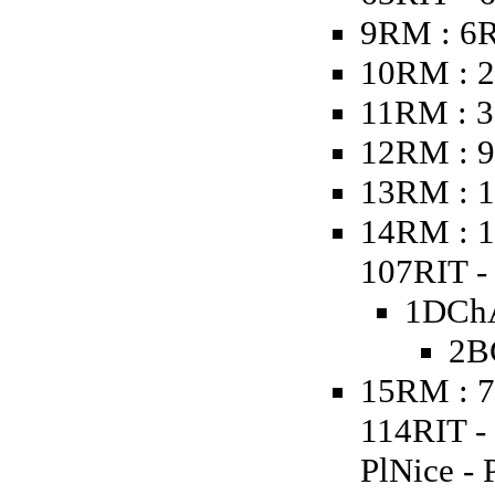
9RM : 6
10RM : 2
11RM : 3
12RM : 9
13RM : 1
14RM : 1
107RIT - 
1DChA
2B
15RM : 7
114RIT -
PlNice - 