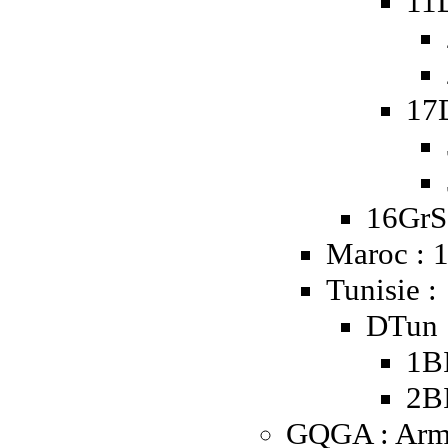
11
17
16GrS
Maroc : 
Tunisie :
DTun 
1B
2B
GQGA : Arm