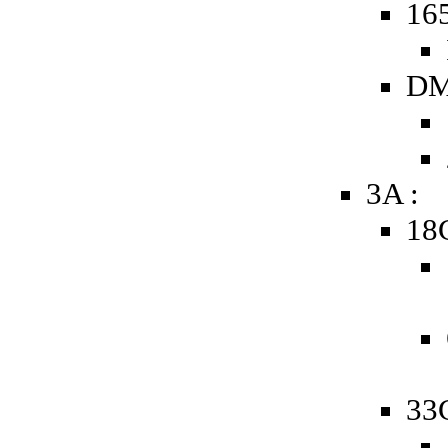
16
DM
3A :
18
33