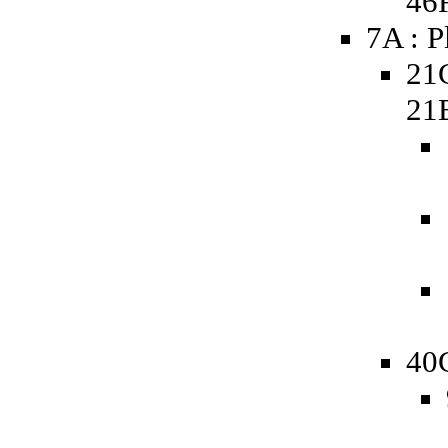
46
7A : P
21
21
40