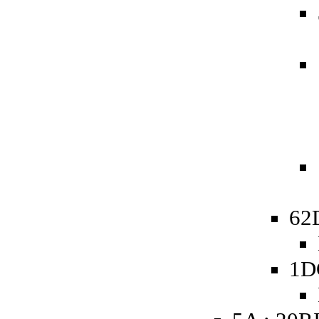
62
1D