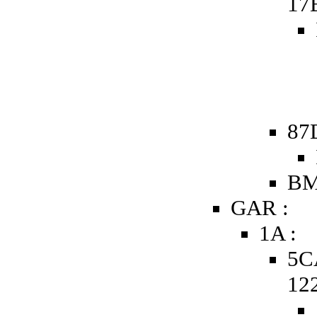
17
87
BM
GAR :
1A :
5C
12