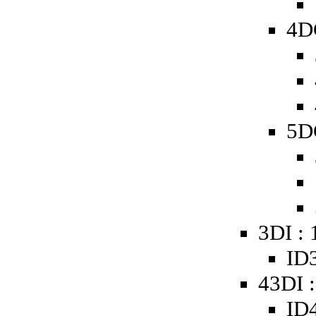
4D
5D
3DI :
ID3
43DI 
ID4