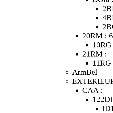
2B
4B
2B
20RM : 6
10RG 
21RM :
11RG 
ArmBel
EXTERIEUR
CAA :
122DI
ID1