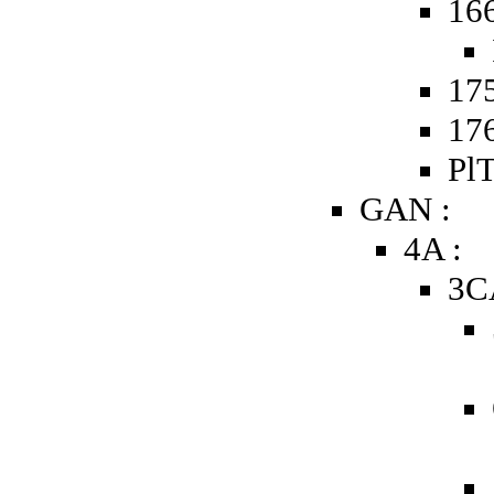
16
175
176
PlT
GAN :
4A :
3C