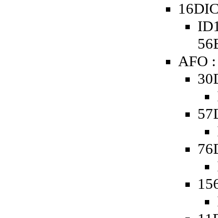
16DIC
ID1
56
AFO :
30
57
76
15