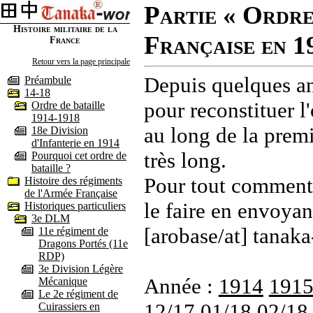
Partie « Ordre
Histoire militaire de la
Française en 1
France
Retour vers la page principale
Depuis quelques an
Préambule
14-18
pour reconstituer l'
Ordre de bataille
1914-1918
au long de la premi
18e Division
d'Infanterie en 1914
très long.
Pourquoi cet ordre de
bataille ?
Pour tout commenta
Histoire des régiments
de l'Armée Française
le faire en envoyan
Historiques particuliers
3e DLM
[arobase/at] tanaka
11e régiment de
Dragons Portés (11e
RDP)
3e Division Légère
Année :
1914
191
Mécanique
Le 2e régiment de
12/17
01/18
02/18
Cuirassiers en