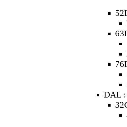
52D
63D
76D
DAL :
32