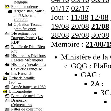
Belgique
01/17
02/17
Epoque moderne
Afghanistan, Vallée
Jour :
11/08
12/08
de l'Uzbeen -
18/08/08
19/08
20/08
21/08
Opération Tacaud,
première opex
28/08
29/08
30/08
14e régiment de
Dragons Portés (14e
Memoire :
21/08/1
RDP)
Bataille de Dien Bien
Phu
Ministère de la 
Histoire des Divisions
Légères Mécaniques
GQG : PlaFo
Histoire générale de la
Cavalerie Française
GAC :
Les Hussards
Ordre de bataille
2A :
1964-...
Armée française 1960
3C
Uniformologie
Barette de médailles
Drapeaux
régimentaires
Pattes de collet mod.