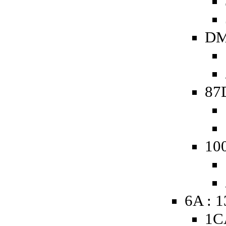
DM
87
10
6A : 
1C