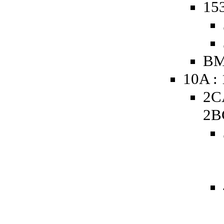
153
BM
10A :
2C
2B