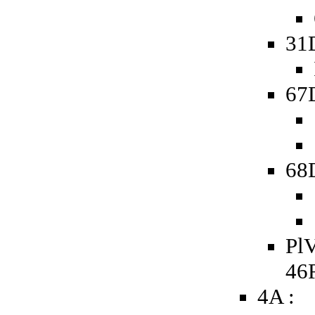
31
67D
68D
PlV
46
4A :