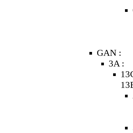
GAN :
3A :
13
13