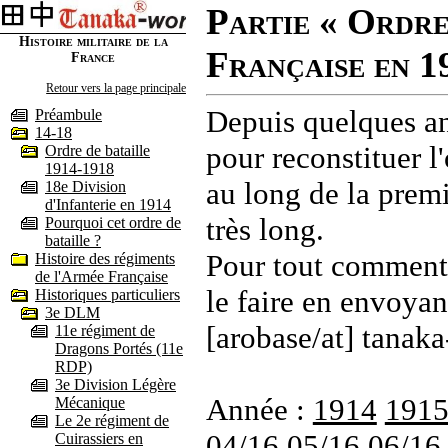
Partie « Ordre
Histoire militaire de la
Française en 1
France
Retour vers la page principale
Depuis quelques an
Préambule
14-18
pour reconstituer l'
Ordre de bataille
1914-1918
au long de la premi
18e Division
d'Infanterie en 1914
très long.
Pourquoi cet ordre de
bataille ?
Pour tout commenta
Histoire des régiments
de l'Armée Française
le faire en envoyan
Historiques particuliers
3e DLM
[arobase/at] tanaka
11e régiment de
Dragons Portés (11e
RDP)
3e Division Légère
Année :
1914
191
Mécanique
Le 2e régiment de
04/16
05/16
06/16
Cuirassiers en