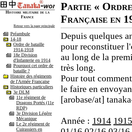
Partie « Ordre
Histoire militaire de la
Française en 1
France
Retour vers la page principale
Depuis quelques an
Préambule
14-18
pour reconstituer l'
Ordre de bataille
1914-1918
au long de la premi
18e Division
d'Infanterie en 1914
très long.
Pourquoi cet ordre de
bataille ?
Pour tout commenta
Histoire des régiments
de l'Armée Française
le faire en envoyan
Historiques particuliers
3e DLM
[arobase/at] tanaka
11e régiment de
Dragons Portés (11e
RDP)
3e Division Légère
Année :
1914
191
Mécanique
Le 2e régiment de
01/16
02/16
03/16
Cuirassiers en