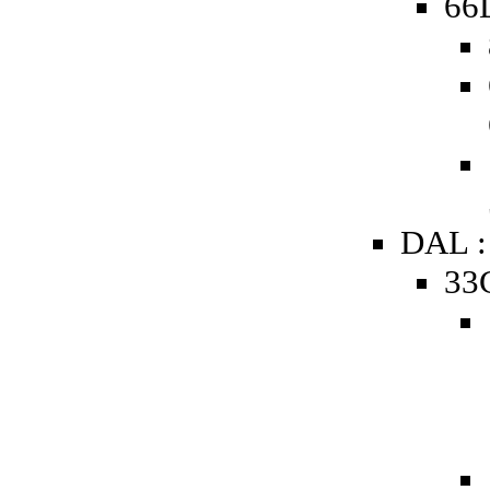
66D
DAL :
33