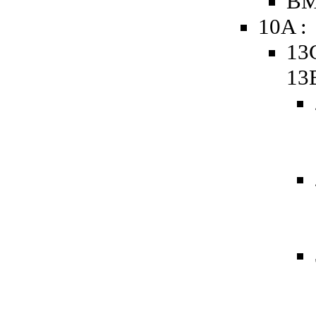
BM
10A :
13
13