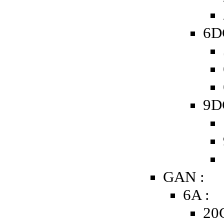
6D
9D
GAN :
6A :
20