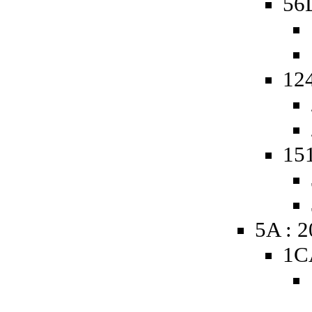
56D
124
151
5A : 
1C