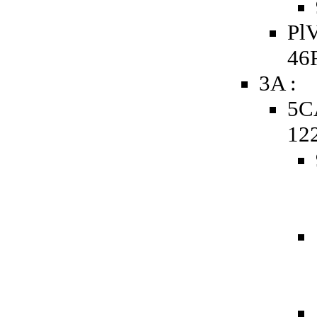
PlV
46
3A :
5C
12