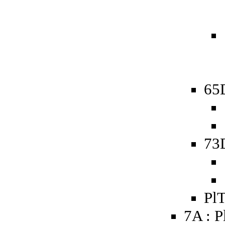
65D
73D
PlT
7A : P