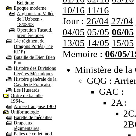
Belgique
10/16
11/16
Epoque moderne
Afghanistan, Vallée
Jour :
26/04
27/04
de l'Uzbeen -
18/08/08
04/05
05/05
06/05
Opération Tacaud,
première opex
13/05
14/05
15/05
14e régiment de
Dragons Portés (14e
Memoire :
06/05/1
RDP)
Bataille de Dien Bien
Phu
Ministère de la 
Histoire des Divisions
Légères Mécaniques
GQG : Arrier
Histoire générale de la
Cavalerie Française
GAC :
Les Hussards
Ordre de bataille
2A :
1964-...
Armée française 1960
2C
Uniformologie
Barette de médailles
2B
Drapeaux
régimentaires
Pattes de collet mod.