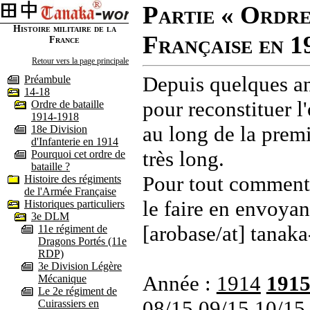
Partie « Ordre
Histoire militaire de la
Française en 1
France
Retour vers la page principale
Depuis quelques an
Préambule
14-18
pour reconstituer l'
Ordre de bataille
1914-1918
au long de la premi
18e Division
d'Infanterie en 1914
très long.
Pourquoi cet ordre de
bataille ?
Pour tout commenta
Histoire des régiments
de l'Armée Française
le faire en envoyan
Historiques particuliers
3e DLM
[arobase/at] tanaka
11e régiment de
Dragons Portés (11e
RDP)
3e Division Légère
Année :
1914
191
Mécanique
Le 2e régiment de
08/15
09/15
10/15
Cuirassiers en