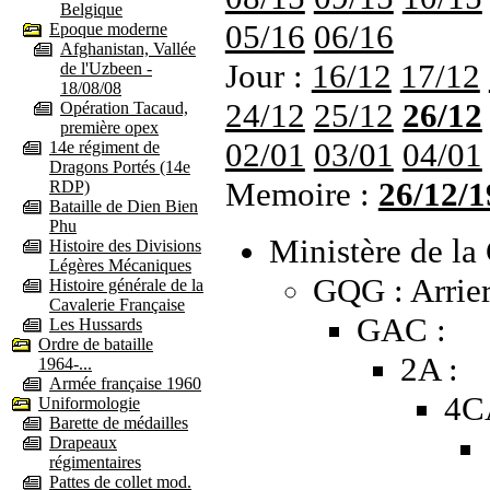
Belgique
05/16
06/16
Epoque moderne
Afghanistan, Vallée
Jour :
16/12
17/12
de l'Uzbeen -
18/08/08
24/12
25/12
26/12
Opération Tacaud,
première opex
02/01
03/01
04/01
14e régiment de
Dragons Portés (14e
Memoire :
26/12/1
RDP)
Bataille de Dien Bien
Phu
Ministère de la 
Histoire des Divisions
Légères Mécaniques
GQG : Arrier
Histoire générale de la
Cavalerie Française
GAC :
Les Hussards
Ordre de bataille
2A :
1964-...
Armée française 1960
4C
Uniformologie
Barette de médailles
Drapeaux
régimentaires
Pattes de collet mod.