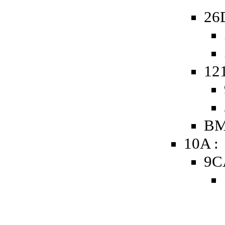
26
121
BM
10A :
9C