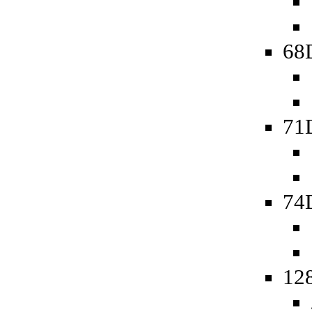
68D
71
74D
128