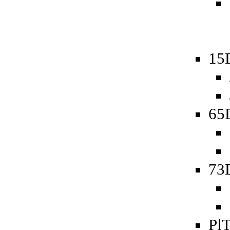
15
65D
73D
PlT