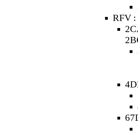
RFV :
2C
2B
4D
67D