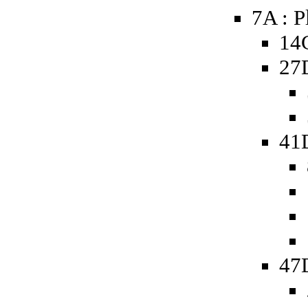
7A : P
14
27
41
47D