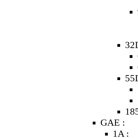
32
55D
185
GAE :
1A :