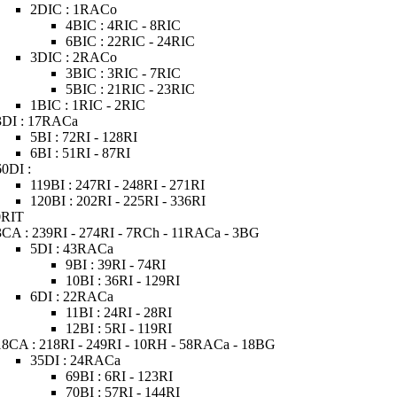
2DIC : 1RACo
4BIC : 4RIC - 8RIC
6BIC : 22RIC - 24RIC
3DIC : 2RACo
3BIC : 3RIC - 7RIC
5BIC : 21RIC - 23RIC
1BIC : 1RIC - 2RIC
3DI : 17RACa
5BI : 72RI - 128RI
6BI : 51RI - 87RI
60DI :
119BI : 247RI - 248RI - 271RI
120BI : 202RI - 225RI - 336RI
0RIT
3CA : 239RI - 274RI - 7RCh - 11RACa - 3BG
5DI : 43RACa
9BI : 39RI - 74RI
10BI : 36RI - 129RI
6DI : 22RACa
11BI : 24RI - 28RI
12BI : 5RI - 119RI
18CA : 218RI - 249RI - 10RH - 58RACa - 18BG
35DI : 24RACa
69BI : 6RI - 123RI
70BI : 57RI - 144RI