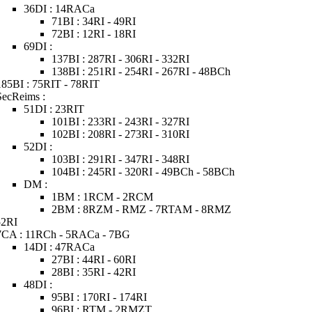
36DI : 14RACa
71BI : 34RI - 49RI
72BI : 12RI - 18RI
69DI :
137BI : 287RI - 306RI - 332RI
138BI : 251RI - 254RI - 267RI - 48BCh
185BI : 75RIT - 78RIT
SecReims :
51DI : 23RIT
101BI : 233RI - 243RI - 327RI
102BI : 208RI - 273RI - 310RI
52DI :
103BI : 291RI - 347RI - 348RI
104BI : 245RI - 320RI - 49BCh - 58BCh
DM :
1BM : 1RCM - 2RCM
2BM : 8RZM - RMZ - 7RTAM - 8RMZ
52RI
7CA : 11RCh - 5RACa - 7BG
14DI : 47RACa
27BI : 44RI - 60RI
28BI : 35RI - 42RI
48DI :
95BI : 170RI - 174RI
96BI : RTM - 2RMZT