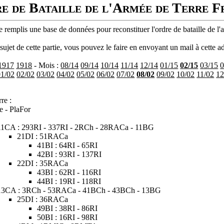
e de Bataille de l'Armée de Terre F
 remplis une base de données pour reconstituer l'ordre de bataille de l'
ujet de cette partie, vous pouvez le faire en envoyant un mail à cette ad
1917
1918
- Mois :
08/14
09/14
10/14
11/14
12/14
01/15
02/15
03/15
0
01/02
02/02
03/02
04/02
05/02
06/02
07/02
08/02
09/02
10/02
11/02
12
re :
e - PlaFor
11CA : 293RI - 337RI - 2RCh - 28RACa - 11BG
21DI : 51RACa
41BI : 64RI - 65RI
42BI : 93RI - 137RI
22DI : 35RACa
43BI : 62RI - 116RI
44BI : 19RI - 118RI
13CA : 3RCh - 53RACa - 41BCh - 43BCh - 13BG
25DI : 36RACa
49BI : 38RI - 86RI
50BI : 16RI - 98RI