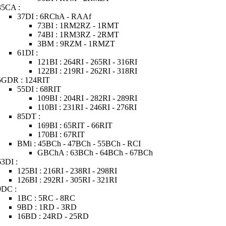
35CA :
37DI : 6RChA - RAAf
73BI : 1RM2RZ - 1RMT
74BI : 1RM3RZ - 2RMT
3BM : 9RZM - 1RMZT
61DI :
121BI : 264RI - 265RI - 316RI
122BI : 219RI - 262RI - 318RI
5GDR : 124RIT
55DI : 68RIT
109BI : 204RI - 282RI - 289RI
110BI : 231RI - 246RI - 276RI
85DT :
169BI : 65RIT - 66RIT
170BI : 67RIT
BMi : 45BCh - 47BCh - 55BCh - RCI
GBChA : 63BCh - 64BCh - 67BCh
63DI :
125BI : 216RI - 238RI - 298RI
126BI : 292RI - 305RI - 321RI
9DC :
1BC : 5RC - 8RC
9BD : 1RD - 3RD
16BD : 24RD - 25RD