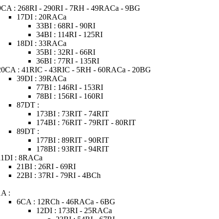
9CA : 268RI - 290RI - 7RH - 49RACa - 9BG
17DI : 20RACa
33BI : 68RI - 90RI
34BI : 114RI - 125RI
18DI : 33RACa
35BI : 32RI - 66RI
36BI : 77RI - 135RI
20CA : 41RIC - 43RIC - 5RH - 60RACa - 20BG
39DI : 39RACa
77BI : 146RI - 153RI
78BI : 156RI - 160RI
87DT :
173BI : 73RIT - 74RIT
174BI : 76RIT - 79RIT - 80RIT
89DT :
177BI : 89RIT - 90RIT
178BI : 93RIT - 94RIT
11DI : 8RACa
21BI : 26RI - 69RI
22BI : 37RI - 79RI - 4BCh
1A :
6CA : 12RCh - 46RACa - 6BG
12DI : 173RI - 25RACa