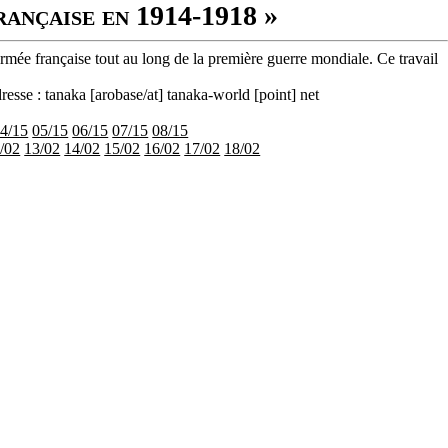
rançaise en 1914-1918 »
armée française tout au long de la première guerre mondiale. Ce travail
resse : tanaka [arobase/at] tanaka-world [point] net
4/15
05/15
06/15
07/15
08/15
/02
13/02
14/02
15/02
16/02
17/02
18/02