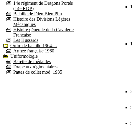
14e régiment de Dragons Portés
(14e RDP)
Bataille de Dien Bien Phu
Histoire des Divisions Légères
Mécaniques
Histoire générale de la Cavalerie
Française
Les Hussards
Ordre de bataille 1964-...
Armée française 1960
Uniformologie
Barette de médailles
Drapeaux régimentaires
Pattes de collet mod. 1935