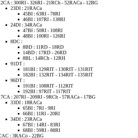
12CA : 300RI - 326RI - 21RCh - 52RACa - 12BG
23DI : 21RACa
45BI : 63RI - 78RI
46BI : 107RI - 138RI
24DI : 34RACa
47BI : 50RI - 108RI
48BI : 100RI - 126RI
8DC :
8BD : 11RD - 18RD
14BD : 17RD - 26RD
8BL : 14RCh - 12RH
91DT :
181BI : 129RIT - 130RIT - 131RIT
182BI : 132RIT - 134RIT - 135RIT
96DT :
191BI : 108RIT - 112RIT
192BI : 97RIT - 117RIT
17CA : 207RI - 209RI - 9RCh - 57RACa - 17BG
33DI : 18RACa
65BI : 7RI - 9RI
66BI : 11RI - 20RI
34DI : 23RACa
67BI : 14RI - 83RI
68BI : 59RI - 88RI
CAC : 3RACo - 22BG