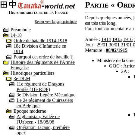
Partie « Ordr
Histoire militaire de la France
Depuis quelques années, je
Retour vers la page principale
est très très long.
Pour tout commentaire au s
Préambule
14-18
Année :
1914
1915
1916
Ordre de bataille 1914-1918
Jour :
29/01
30/01
31/01
18e Division d'Infanterie en
Memoire :
08/02/1915
1914
Pourquoi cet ordre de bataille ?
Ministère de la Guer
Histoire des régiments de l'Armée
GQG : Arrier
Française
2A :
Historiques particuliers
3e DLM
11e régiment de Dragons
Portés (11e RDP)
3e Division Légère Mécanique
Le 2e régiment de Cuirassiers
en Belgique
Epoque moderne
Afghanistan, Vallée de
l'Uzbeen - 18/08/08
Opération Tacaud, première
opex