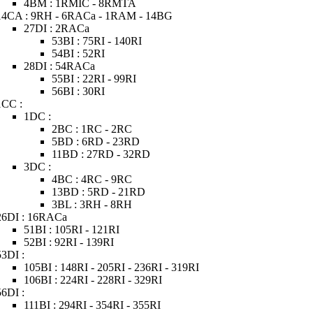
4BM : 1RMIC - 8RMTA
14CA : 9RH - 6RACa - 1RAM - 14BG
27DI : 2RACa
53BI : 75RI - 140RI
54BI : 52RI
28DI : 54RACa
55BI : 22RI - 99RI
56BI : 30RI
1CC :
1DC :
2BC : 1RC - 2RC
5BD : 6RD - 23RD
11BD : 27RD - 32RD
3DC :
4BC : 4RC - 9RC
13BD : 5RD - 21RD
3BL : 3RH - 8RH
26DI : 16RACa
51BI : 105RI - 121RI
52BI : 92RI - 139RI
53DI :
105BI : 148RI - 205RI - 236RI - 319RI
106BI : 224RI - 228RI - 329RI
56DI :
111BI : 294RI - 354RI - 355RI