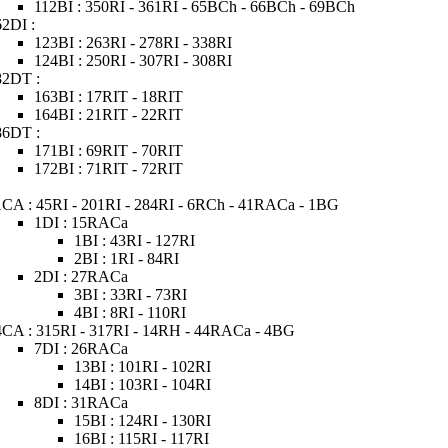
112BI : 350RI - 361RI - 65BCh - 66BCh - 69BCh
62DI :
123BI : 263RI - 278RI - 338RI
124BI : 250RI - 307RI - 308RI
82DT :
163BI : 17RIT - 18RIT
164BI : 21RIT - 22RIT
86DT :
171BI : 69RIT - 70RIT
172BI : 71RIT - 72RIT
1CA : 45RI - 201RI - 284RI - 6RCh - 41RACa - 1BG
1DI : 15RACa
1BI : 43RI - 127RI
2BI : 1RI - 84RI
2DI : 27RACa
3BI : 33RI - 73RI
4BI : 8RI - 110RI
4CA : 315RI - 317RI - 14RH - 44RACa - 4BG
7DI : 26RACa
13BI : 101RI - 102RI
14BI : 103RI - 104RI
8DI : 31RACa
15BI : 124RI - 130RI
16BI : 115RI - 117RI