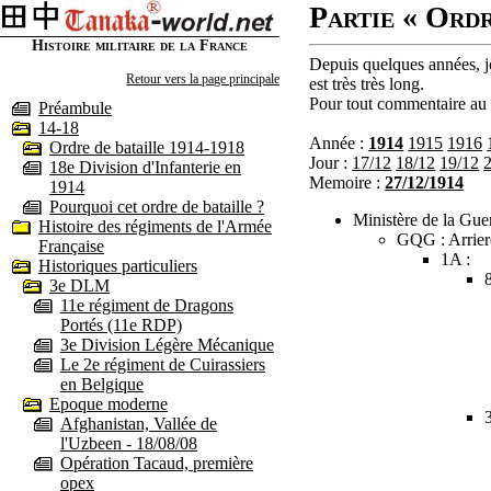
Partie « Ordr
Histoire militaire de la France
Depuis quelques années, je
Retour vers la page principale
est très très long.
Pour tout commentaire au s
Préambule
14-18
Année :
1914
1915
1916
Ordre de bataille 1914-1918
Jour :
17/12
18/12
19/12
18e Division d'Infanterie en
Memoire :
27/12/1914
1914
Pourquoi cet ordre de bataille ?
Ministère de la Guer
Histoire des régiments de l'Armée
GQG : Arrier
Française
1A :
Historiques particuliers
3e DLM
11e régiment de Dragons
Portés (11e RDP)
3e Division Légère Mécanique
Le 2e régiment de Cuirassiers
en Belgique
Epoque moderne
Afghanistan, Vallée de
l'Uzbeen - 18/08/08
Opération Tacaud, première
opex