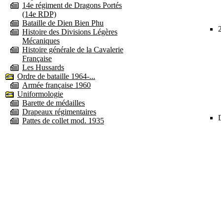
14e régiment de Dragons Portés
(14e RDP)
Bataille de Dien Bien Phu
Histoire des Divisions Légères
Mécaniques
Histoire générale de la Cavalerie
Française
Les Hussards
Ordre de bataille 1964-...
Armée française 1960
Uniformologie
Barette de médailles
Drapeaux régimentaires
Pattes de collet mod. 1935