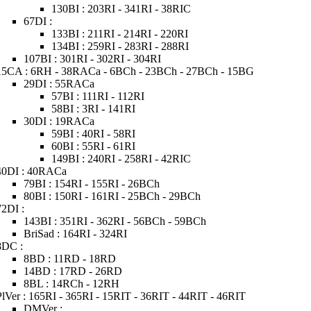
130BI : 203RI - 341RI - 38RIC
67DI :
133BI : 211RI - 214RI - 220RI
134BI : 259RI - 283RI - 288RI
107BI : 301RI - 302RI - 304RI
15CA : 6RH - 38RACa - 6BCh - 23BCh - 27BCh - 15BG
29DI : 55RACa
57BI : 111RI - 112RI
58BI : 3RI - 141RI
30DI : 19RACa
59BI : 40RI - 58RI
60BI : 55RI - 61RI
149BI : 240RI - 258RI - 42RIC
40DI : 40RACa
79BI : 154RI - 155RI - 26BCh
80BI : 150RI - 161RI - 25BCh - 29BCh
72DI :
143BI : 351RI - 362RI - 56BCh - 59BCh
BriSad : 164RI - 324RI
8DC :
8BD : 11RD - 18RD
14BD : 17RD - 26RD
8BL : 14RCh - 12RH
PlVer : 165RI - 365RI - 15RIT - 36RIT - 44RIT - 46RIT
DMVer :