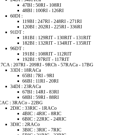
47BI : 50RI - 108RI
48BI : 100RI - 126RI
60DI :
119BI : 247RI - 248RI - 271RI
120BI : 202RI - 225RI - 336RI
91DT :
181BI : 129RIT - 130RIT - 131RIT
182BI : 132RIT - 134RIT - 135RIT
96DT :
191BI : 108RIT - 112RIT
192BI : 97RIT - 117RIT
17CA : 207RI - 209RI - 9RCh - 57RACa - 17BG
33DI : 18RACa
65BI : 7RI - 9RI
66BI : 11RI - 20RI
34DI : 23RACa
67BI : 14RI - 83RI
68BI : 59RI - 88RI
CAC : 3RACo - 22BG
2DIC : 33RIC - 1RACo
4BIC : 4RIC - 8RIC
6BIC : 22RIC - 24RIC
3DIC : 2RACo
3BIC : 3RIC - 7RIC