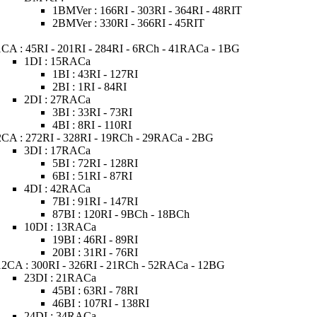
1BMVer : 166RI - 303RI - 364RI - 48RIT
2BMVer : 330RI - 366RI - 45RIT
1CA : 45RI - 201RI - 284RI - 6RCh - 41RACa - 1BG
1DI : 15RACa
1BI : 43RI - 127RI
2BI : 1RI - 84RI
2DI : 27RACa
3BI : 33RI - 73RI
4BI : 8RI - 110RI
2CA : 272RI - 328RI - 19RCh - 29RACa - 2BG
3DI : 17RACa
5BI : 72RI - 128RI
6BI : 51RI - 87RI
4DI : 42RACa
7BI : 91RI - 147RI
87BI : 120RI - 9BCh - 18BCh
10DI : 13RACa
19BI : 46RI - 89RI
20BI : 31RI - 76RI
12CA : 300RI - 326RI - 21RCh - 52RACa - 12BG
23DI : 21RACa
45BI : 63RI - 78RI
46BI : 107RI - 138RI
24DI : 34RACa