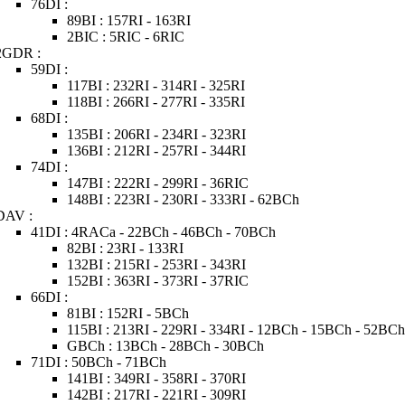
76DI :
89BI : 157RI - 163RI
2BIC : 5RIC - 6RIC
2GDR :
59DI :
117BI : 232RI - 314RI - 325RI
118BI : 266RI - 277RI - 335RI
68DI :
135BI : 206RI - 234RI - 323RI
136BI : 212RI - 257RI - 344RI
74DI :
147BI : 222RI - 299RI - 36RIC
148BI : 223RI - 230RI - 333RI - 62BCh
DAV :
41DI : 4RACa - 22BCh - 46BCh - 70BCh
82BI : 23RI - 133RI
132BI : 215RI - 253RI - 343RI
152BI : 363RI - 373RI - 37RIC
66DI :
81BI : 152RI - 5BCh
115BI : 213RI - 229RI - 334RI - 12BCh - 15BCh - 52BC
GBCh : 13BCh - 28BCh - 30BCh
71DI : 50BCh - 71BCh
141BI : 349RI - 358RI - 370RI
142BI : 217RI - 221RI - 309RI