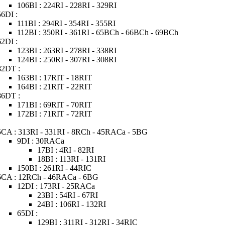
106BI : 224RI - 228RI - 329RI
56DI :
111BI : 294RI - 354RI - 355RI
112BI : 350RI - 361RI - 65BCh - 66BCh - 69BCh
62DI :
123BI : 263RI - 278RI - 338RI
124BI : 250RI - 307RI - 308RI
82DT :
163BI : 17RIT - 18RIT
164BI : 21RIT - 22RIT
86DT :
171BI : 69RIT - 70RIT
172BI : 71RIT - 72RIT
5CA : 313RI - 331RI - 8RCh - 45RACa - 5BG
9DI : 30RACa
17BI : 4RI - 82RI
18BI : 113RI - 131RI
150BI : 261RI - 44RIC
6CA : 12RCh - 46RACa - 6BG
12DI : 173RI - 25RACa
23BI : 54RI - 67RI
24BI : 106RI - 132RI
65DI :
129BI : 311RI - 312RI - 34RIC