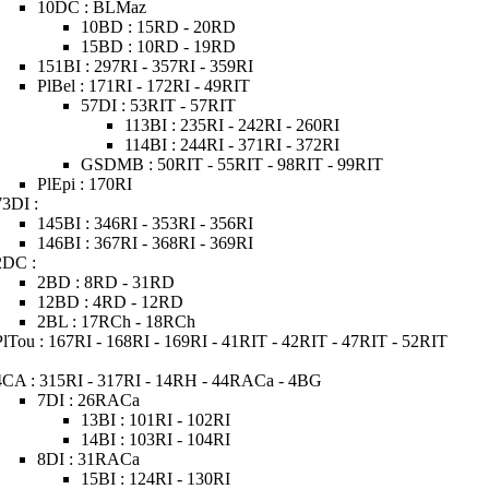
10DC : BLMaz
10BD : 15RD - 20RD
15BD : 10RD - 19RD
151BI : 297RI - 357RI - 359RI
PlBel : 171RI - 172RI - 49RIT
57DI : 53RIT - 57RIT
113BI : 235RI - 242RI - 260RI
114BI : 244RI - 371RI - 372RI
GSDMB : 50RIT - 55RIT - 98RIT - 99RIT
PlEpi : 170RI
73DI :
145BI : 346RI - 353RI - 356RI
146BI : 367RI - 368RI - 369RI
2DC :
2BD : 8RD - 31RD
12BD : 4RD - 12RD
2BL : 17RCh - 18RCh
PlTou : 167RI - 168RI - 169RI - 41RIT - 42RIT - 47RIT - 52RIT
4CA : 315RI - 317RI - 14RH - 44RACa - 4BG
7DI : 26RACa
13BI : 101RI - 102RI
14BI : 103RI - 104RI
8DI : 31RACa
15BI : 124RI - 130RI