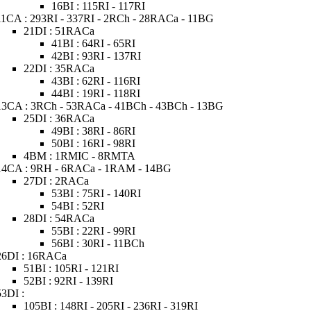
16BI : 115RI - 117RI
11CA : 293RI - 337RI - 2RCh - 28RACa - 11BG
21DI : 51RACa
41BI : 64RI - 65RI
42BI : 93RI - 137RI
22DI : 35RACa
43BI : 62RI - 116RI
44BI : 19RI - 118RI
13CA : 3RCh - 53RACa - 41BCh - 43BCh - 13BG
25DI : 36RACa
49BI : 38RI - 86RI
50BI : 16RI - 98RI
4BM : 1RMIC - 8RMTA
14CA : 9RH - 6RACa - 1RAM - 14BG
27DI : 2RACa
53BI : 75RI - 140RI
54BI : 52RI
28DI : 54RACa
55BI : 22RI - 99RI
56BI : 30RI - 11BCh
26DI : 16RACa
51BI : 105RI - 121RI
52BI : 92RI - 139RI
53DI :
105BI : 148RI - 205RI - 236RI - 319RI