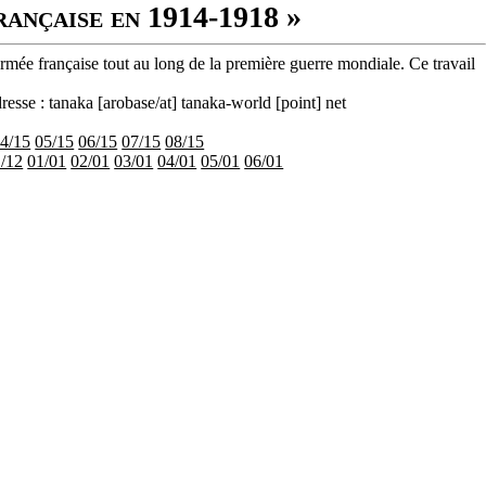
rançaise en 1914-1918 »
armée française tout au long de la première guerre mondiale. Ce travail
resse : tanaka [arobase/at] tanaka-world [point] net
4/15
05/15
06/15
07/15
08/15
/12
01/01
02/01
03/01
04/01
05/01
06/01