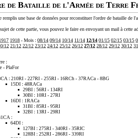
e de Bataille de l'Armée de Terre F
 remplis une base de données pour reconstituer l'ordre de bataille de l'
ujet de cette partie, vous pouvez le faire en envoyant un mail à cette ad
1917
1918
- Mois :
08/14
09/14
10/14
11/14
12/14
01/15
02/15
03/15
0
20/12
21/12
22/12
23/12
24/12
25/12
26/12
27/12
28/12
29/12
30/12
31
re :
e - PlaFor
8CA : 210RI - 227RI - 255RI - 16RCh - 37RACa - 8BG
15DI : 48RACa
29BI : 56RI - 134RI
30BI : 10RI - 27RI
16DI : 1RACa
31BI : 85RI - 95RI
32BI : 13RI - 29RI
31CA :
64DI :
127BI : 275RI - 340RI - 35RIC
128BI : 252RI - 286RI - 339RI