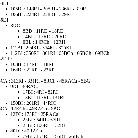
53DI :
105BI : 148RI - 205RI - 236RI - 319RI
106BI : 224RI - 228RI - 329RI
56DI :
8DC :
8BD : 11RD - 18RD
14BD : 17RD - 26RD
8BL : 14RCh - 12RH
111BI : 294RI - 354RI - 355RI
112BI : 350RI - 361RI - 65BCh - 66BCh - 69BCh
82DT :
163BI : 17RIT - 18RIT
164BI : 21RIT - 22RIT
5CA : 313RI - 331RI - 8RCh - 45RACa - 5BG
9DI : 30RACa
17BI : 4RI - 82RI
18BI : 113RI - 131RI
150BI : 261RI - 44RIC
6CA : 12RCh - 46RACa - 6BG
12DI : 173RI - 25RACa
23BI : 54RI - 67RI
24BI : 106RI - 132RI
40DI : 40RACa
79BI : 154RI - 155RI - 26BCh