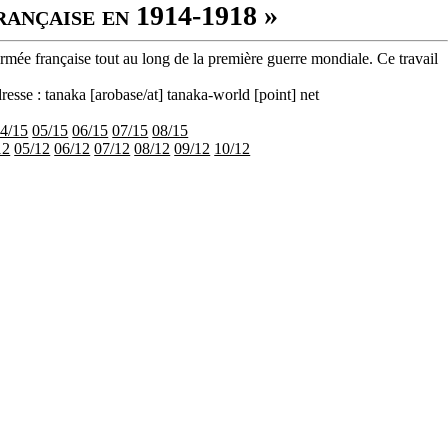
rançaise en 1914-1918 »
armée française tout au long de la première guerre mondiale. Ce travail
resse : tanaka [arobase/at] tanaka-world [point] net
4/15
05/15
06/15
07/15
08/15
12
05/12
06/12
07/12
08/12
09/12
10/12