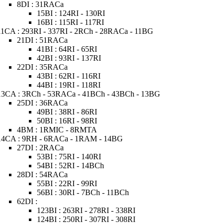
8DI : 31RACa
15BI : 124RI - 130RI
16BI : 115RI - 117RI
11CA : 293RI - 337RI - 2RCh - 28RACa - 11BG
21DI : 51RACa
41BI : 64RI - 65RI
42BI : 93RI - 137RI
22DI : 35RACa
43BI : 62RI - 116RI
44BI : 19RI - 118RI
13CA : 3RCh - 53RACa - 41BCh - 43BCh - 13BG
25DI : 36RACa
49BI : 38RI - 86RI
50BI : 16RI - 98RI
4BM : 1RMIC - 8RMTA
14CA : 9RH - 6RACa - 1RAM - 14BG
27DI : 2RACa
53BI : 75RI - 140RI
54BI : 52RI - 14BCh
28DI : 54RACa
55BI : 22RI - 99RI
56BI : 30RI - 7BCh - 11BCh
62DI :
123BI : 263RI - 278RI - 338RI
124BI : 250RI - 307RI - 308RI