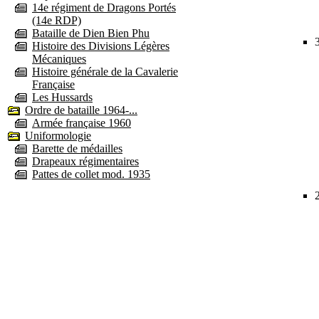
14e régiment de Dragons Portés
(14e RDP)
Bataille de Dien Bien Phu
Histoire des Divisions Légères
Mécaniques
Histoire générale de la Cavalerie
Française
Les Hussards
Ordre de bataille 1964-...
Armée française 1960
Uniformologie
Barette de médailles
Drapeaux régimentaires
Pattes de collet mod. 1935