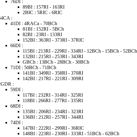
76DI :
89BI : 157RI - 163RI
2BIC : 5RIC - 6RIC
34CA :
41DI : 4RACa - 70BCh
81BI : 152RI - 5BCh
82BI : 23RI - 133RI
152BI : 363RI - 373RI - 37RIC
66DI :
115BI : 213RI - 229RI - 334RI - 12BCh - 15BCh - 52BC
132BI : 215RI - 253RI - 343RI
GBCh : 13BCh - 28BCh - 30BCh
71DI : 50BCh - 71BCh
141BI : 349RI - 358RI - 370RI
142BI : 217RI - 221RI - 309RI
2GDR :
59DI :
117BI : 232RI - 314RI - 325RI
118BI : 266RI - 277RI - 335RI
68DI :
135BI : 206RI - 234RI - 323RI
136BI : 212RI - 257RI - 344RI
74DI :
147BI : 222RI - 299RI - 36RIC
148BI : 223RI - 230RI - 333RI - 51BCh - 62BCh