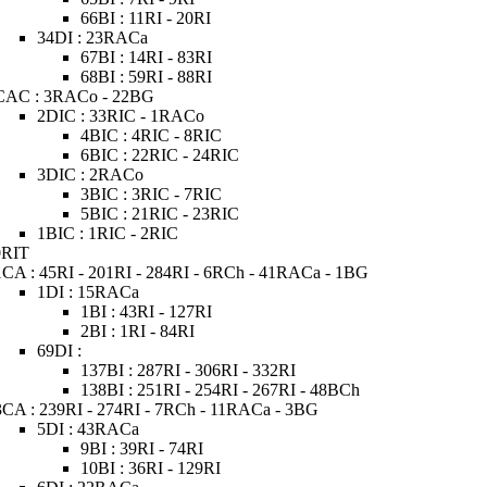
66BI : 11RI - 20RI
34DI : 23RACa
67BI : 14RI - 83RI
68BI : 59RI - 88RI
CAC : 3RACo - 22BG
2DIC : 33RIC - 1RACo
4BIC : 4RIC - 8RIC
6BIC : 22RIC - 24RIC
3DIC : 2RACo
3BIC : 3RIC - 7RIC
5BIC : 21RIC - 23RIC
1BIC : 1RIC - 2RIC
0RIT
1CA : 45RI - 201RI - 284RI - 6RCh - 41RACa - 1BG
1DI : 15RACa
1BI : 43RI - 127RI
2BI : 1RI - 84RI
69DI :
137BI : 287RI - 306RI - 332RI
138BI : 251RI - 254RI - 267RI - 48BCh
3CA : 239RI - 274RI - 7RCh - 11RACa - 3BG
5DI : 43RACa
9BI : 39RI - 74RI
10BI : 36RI - 129RI