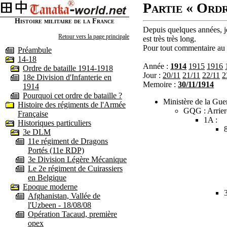
Partie « Ordr
Histoire militaire de la France
Depuis quelques années, je
Retour vers la page principale
est très très long.
Pour tout commentaire au s
Préambule
14-18
Année :
1914
1915
1916
Ordre de bataille 1914-1918
Jour :
20/11
21/11
22/11
2
18e Division d'Infanterie en
Memoire :
30/11/1914
1914
Pourquoi cet ordre de bataille ?
Ministère de la Guer
Histoire des régiments de l'Armée
GQG : Arrier
Française
1A :
Historiques particuliers
3e DLM
11e régiment de Dragons
Portés (11e RDP)
3e Division Légère Mécanique
Le 2e régiment de Cuirassiers
en Belgique
Epoque moderne
Afghanistan, Vallée de
l'Uzbeen - 18/08/08
Opération Tacaud, première
opex