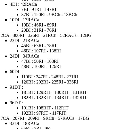
4DI : 42RACa
7BI : 91RI - 147RI
87BI : 120RI - 9BCh - 18BCh
10DI : 13RACa
19BI : 46RI - 89RI
20BI : 31RI - 76RI
12CA : 300RI - 326RI - 21RCh - 52RACa - 12BG
23DI : 21RACa
45BI : 63RI - 78RI
46BI : 107RI - 138RI
24DI : 34RACa
47BI : 50RI - 108RI
48BI : 100RI - 126RI
60DI :
119BI : 247RI - 248RI - 271RI
120BI : 202RI - 225RI - 336RI
91DT :
181BI : 129RIT - 130RIT - 131RIT
182BI : 132RIT - 134RIT - 135RIT
96DT :
191BI : 108RIT - 112RIT
192BI : 97RIT - 117RIT
17CA : 207RI - 209RI - 9RCh - 57RACa - 17BG
33DI : 18RACa
65BI : 7RI - 9RI