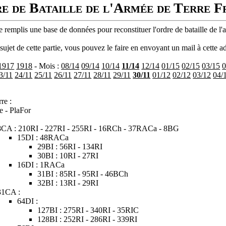
e de Bataille de l'Armée de Terre F
 remplis une base de données pour reconstituer l'ordre de bataille de l'
ujet de cette partie, vous pouvez le faire en envoyant un mail à cette ad
1917
1918
- Mois :
08/14
09/14
10/14
11/14
12/14
01/15
02/15
03/15
0
3/11
24/11
25/11
26/11
27/11
28/11
29/11
30/11
01/12
02/12
03/12
04/
re :
e - PlaFor
8CA : 210RI - 227RI - 255RI - 16RCh - 37RACa - 8BG
15DI : 48RACa
29BI : 56RI - 134RI
30BI : 10RI - 27RI
16DI : 1RACa
31BI : 85RI - 95RI - 46BCh
32BI : 13RI - 29RI
31CA :
64DI :
127BI : 275RI - 340RI - 35RIC
128BI : 252RI - 286RI - 339RI