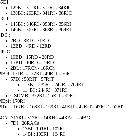
65DI :
129BI : 311RI - 312RI - 34RIC
130BI : 203RI - 341RI - 38RIC
73DI :
145BI : 346RI - 353RI - 356RI
146BI : 367RI - 368RI - 369RI
2DC :
2BD : 8RD - 31RD
12BD : 4RD - 12RD
10DC :
10BD : 15RD - 20RD
15BD : 10RD - 19RD
2BL : 17RCh - 18RCh
PlBel : 171RI - 172RI - 49RIT - 50RIT
57DI : 53RIT - 57RIT
113BI : 235RI - 242RI - 260RI
114BI : 244RI - 371RI
GSDMB : 372RI - 55RIT - 99RIT
PlEpi : 170RI
PlTou : 167RI - 168RI - 169RI - 41RIT - 42RIT - 47RIT - 52RIT
4CA : 315RI - 317RI - 14RH - 44RACa - 4BG
7DI : 26RACa
13BI : 101RI - 102RI
14BI : 103RI - 104RI