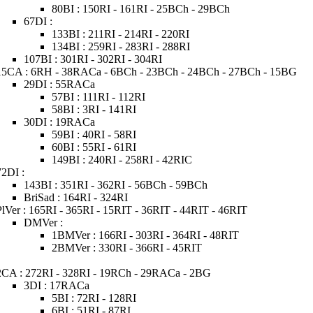
80BI : 150RI - 161RI - 25BCh - 29BCh
67DI :
133BI : 211RI - 214RI - 220RI
134BI : 259RI - 283RI - 288RI
107BI : 301RI - 302RI - 304RI
15CA : 6RH - 38RACa - 6BCh - 23BCh - 24BCh - 27BCh - 15BG
29DI : 55RACa
57BI : 111RI - 112RI
58BI : 3RI - 141RI
30DI : 19RACa
59BI : 40RI - 58RI
60BI : 55RI - 61RI
149BI : 240RI - 258RI - 42RIC
72DI :
143BI : 351RI - 362RI - 56BCh - 59BCh
BriSad : 164RI - 324RI
PlVer : 165RI - 365RI - 15RIT - 36RIT - 44RIT - 46RIT
DMVer :
1BMVer : 166RI - 303RI - 364RI - 48RIT
2BMVer : 330RI - 366RI - 45RIT
2CA : 272RI - 328RI - 19RCh - 29RACa - 2BG
3DI : 17RACa
5BI : 72RI - 128RI
6BI : 51RI - 87RI