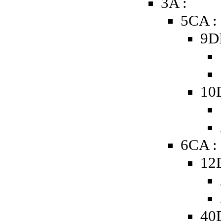
3A :
5CA :
9D
10
6CA :
12
40