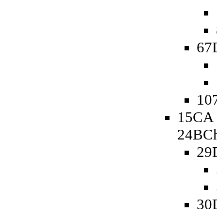
67D
107
15CA 
24BCh
29
30