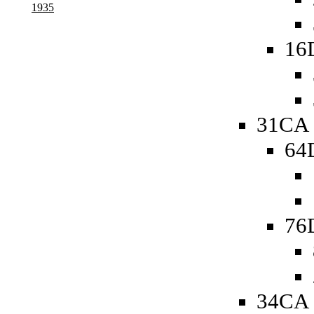
1935
16
31CA 
64D
76D
34CA 