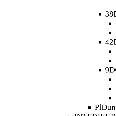
38
42
9D
PlDun 