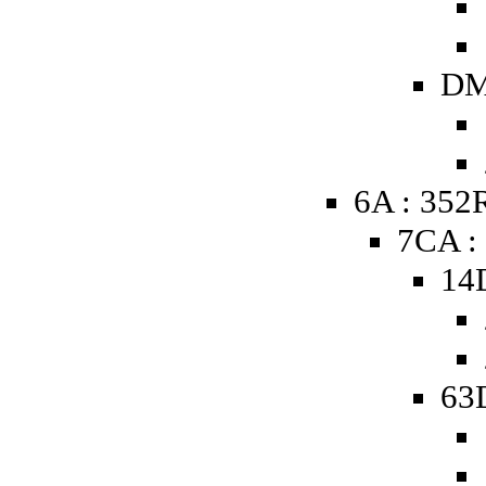
DM
6A : 352
7CA :
14
63D