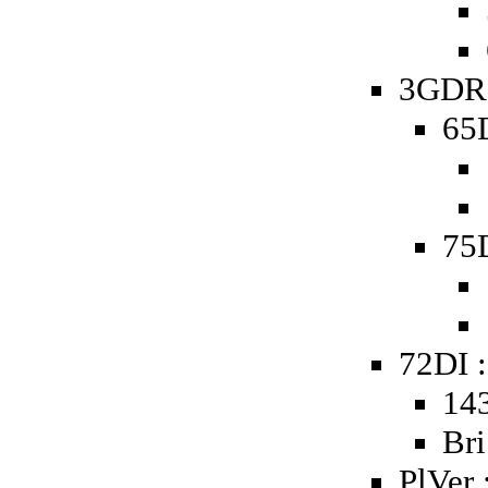
3GDR 
65D
75D
72DI :
143
Bri
PlVer 