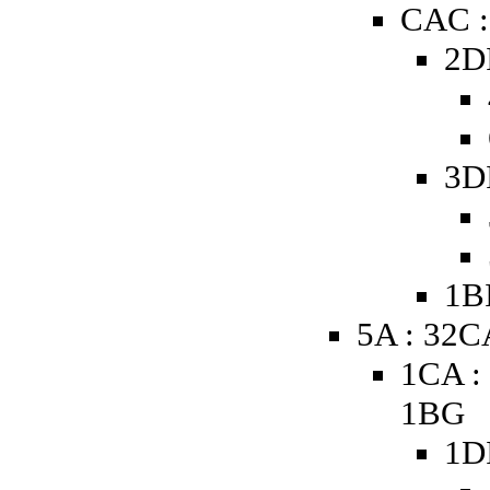
CAC :
2D
3D
1B
5A : 32C
1CA :
1BG
1D