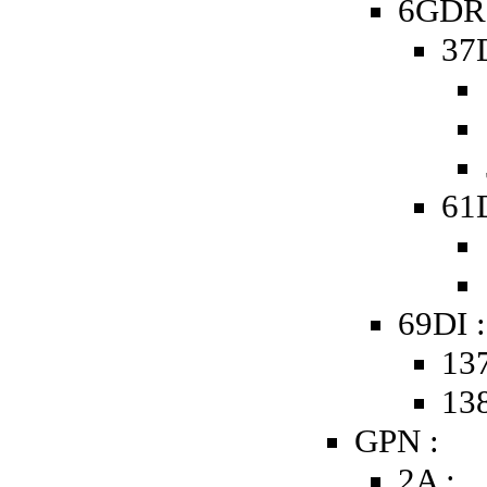
6GDR 
37
61D
69DI :
137
138
GPN :
2A :