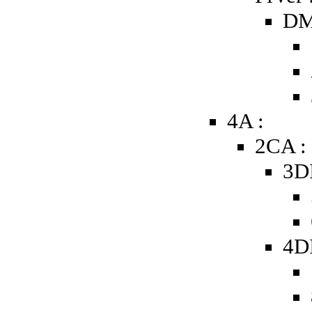
DM
4A :
2CA :
3D
4D