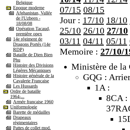
Belgique
07/15
08/15
Epoque moderne
Afghanistan, Vallée
Jour :
17/10
18/10
de l'Uzbeen -
18/08/08
25/10
26/10
27/10
Opération Tacaud,
première opex
03/11
04/11
05/11
14e régiment de
Dragons Portés (14e
Memoire :
27/10/1
RDP)
Bataille de Dien Bien
Phu
Ministère de la 
Histoire des Divisions
Légères Mécaniques
GQG : Arrier
Histoire générale de la
Cavalerie Française
1A :
Les Hussards
Ordre de bataille
8CA : 
1964-...
Armée française 1960
37RAC
Uniformologie
Barette de médailles
15
Drapeaux
régimentaires
Pattes de collet mod.