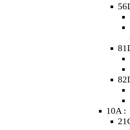
56D
81
82
10A :
21