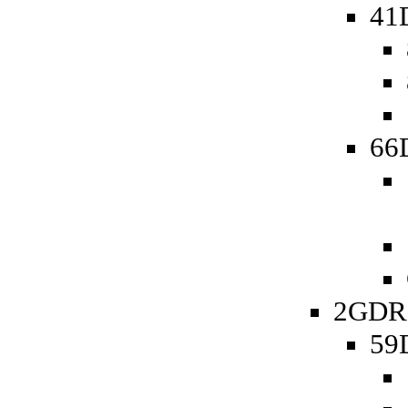
41
66D
2GDR 
59D