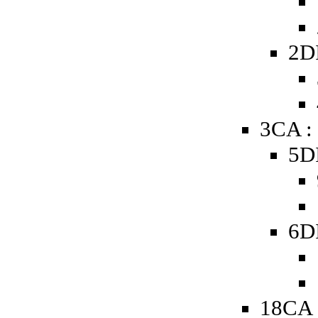
2D
3CA :
5D
6D
18CA 