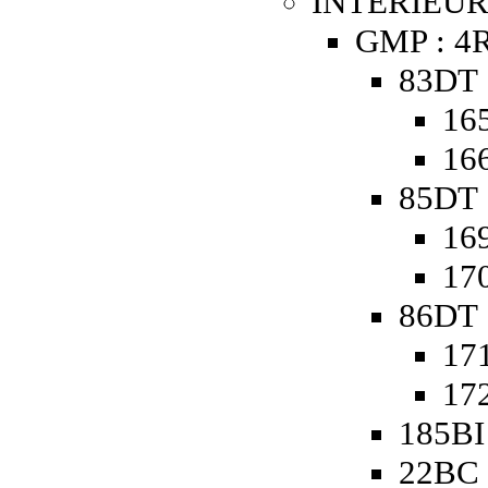
INTERIEUR
GMP : 4R
83DT 
165
166
85DT 
169
170
86DT 
171
172
185BI
22BC 