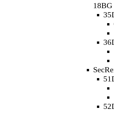
18BG
35
36
SecRe
51D
52D