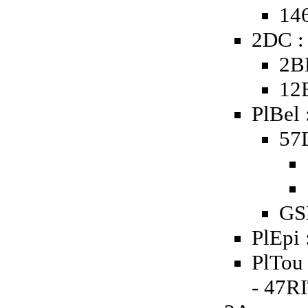
146
2DC :
2B
12
PlBel 
57D
GS
PlEpi 
PlTou 
- 47R