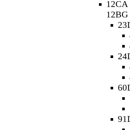
12CA 
12BG
23
24
60D
91