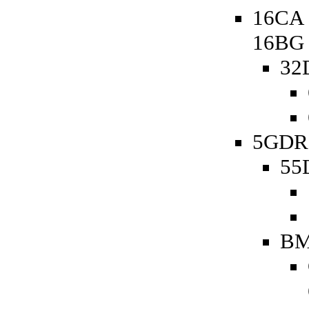
16CA 
16BG
32
5GDR 
55D
BM