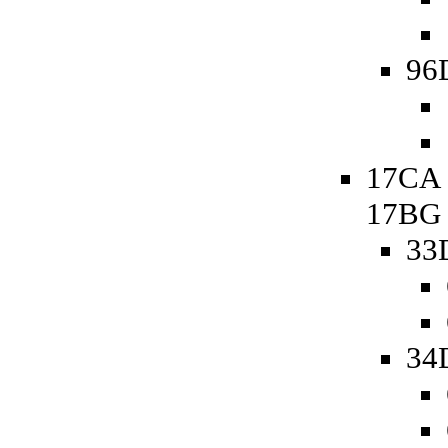
96
17CA 
17BG
33
34