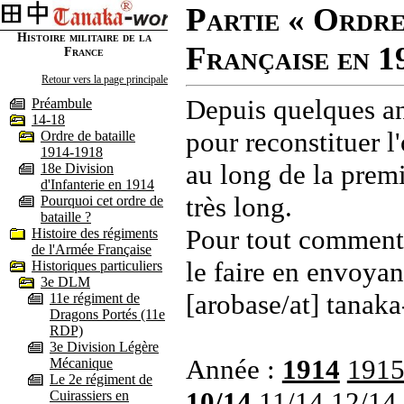
Partie « Ordre
Histoire militaire de la
Française en 1
France
Retour vers la page principale
Depuis quelques an
Préambule
14-18
pour reconstituer l'
Ordre de bataille
1914-1918
au long de la premi
18e Division
d'Infanterie en 1914
très long.
Pourquoi cet ordre de
bataille ?
Pour tout commenta
Histoire des régiments
de l'Armée Française
le faire en envoyan
Historiques particuliers
3e DLM
[arobase/at] tanaka
11e régiment de
Dragons Portés (11e
RDP)
3e Division Légère
Année :
1914
191
Mécanique
Le 2e régiment de
10/14
11/14
12/14
Cuirassiers en