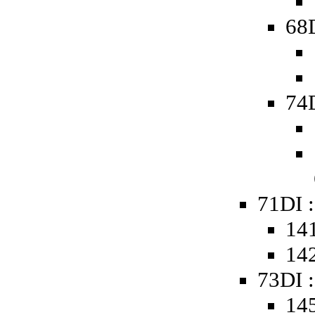
68D
74D
71DI 
141
142
73DI :
145