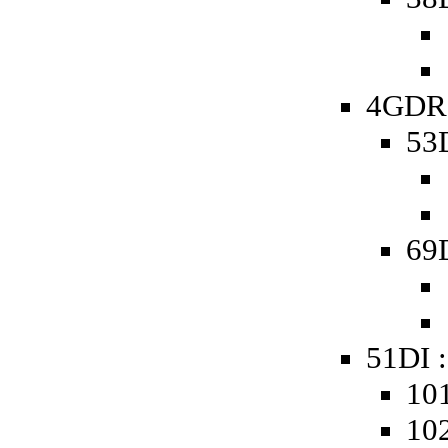
4GDR 
53D
69D
51DI :
101
102