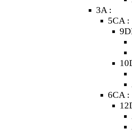
3A :
5CA :
9D
10
6CA :
12