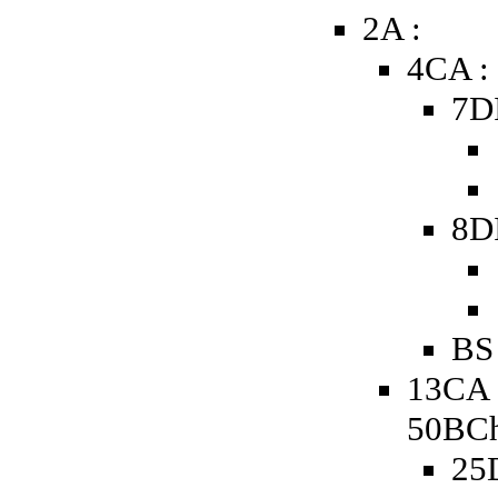
2A :
4CA :
7D
8D
BS
13CA 
50BCh
25