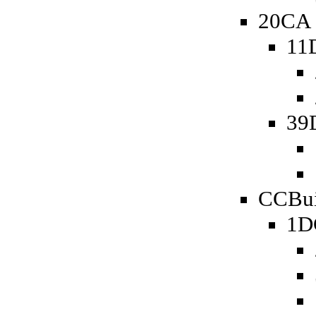
20CA 
11
39
CCBui
1D