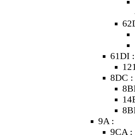
62D
61DI :
121
8DC :
8B
14
8B
9A :
9CA :