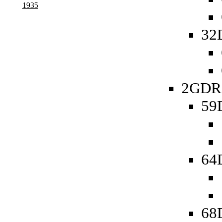
1935
32
2GDR 
59D
64D
68D