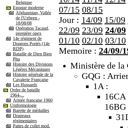
Belgique
07/15
08/15
Epoque moderne
Afghanistan, Vallée
Jour :
14/09
15/09
de l'Uzbeen -
18/08/08
22/09
23/09
24/09
Opération Tacaud,
première opex
01/10
02/10
03/10
14e régiment de
Dragons Portés (14e
Memoire :
24/09/1
RDP)
Bataille de Dien Bien
Phu
Ministère de la 
Histoire des Divisions
Légères Mécaniques
GQG : Arrier
Histoire générale de la
Cavalerie Française
1A :
Les Hussards
Ordre de bataille
16CA 
1964-...
Armée française 1960
16BG
Uniformologie
Barette de médailles
31
Drapeaux
régimentaires
Pattes de collet mod.