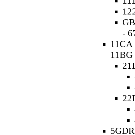
111
122
GB
- 
11CA 
11BG
21
22
5GDR 