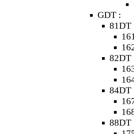
GDT :
81DT 
161
162
82DT 
163
164
84DT 
167
168
88DT 
175