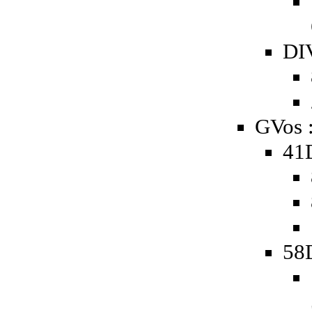
DIV
GVos 
41
58D