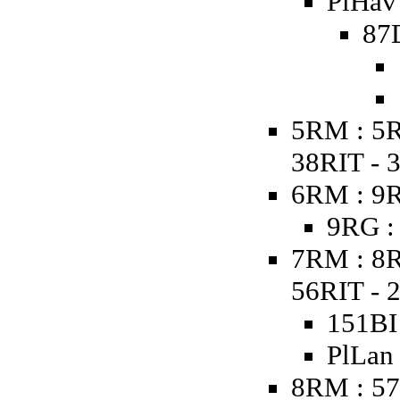
PlHav 
87
5RM : 5R
38RIT - 
6RM : 9R
9RG :
7RM : 8R
56RIT - 
151BI 
PlLan
8RM : 57