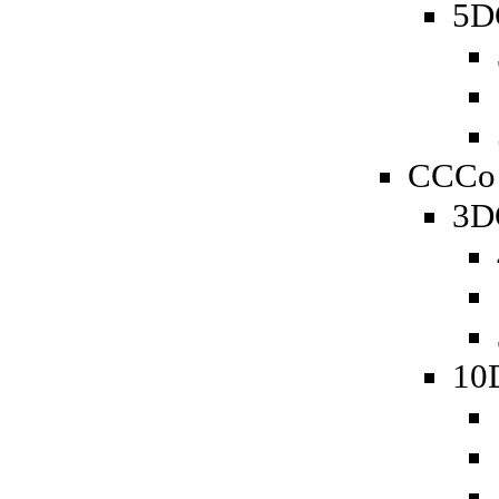
5D
CCCo 
3D
10