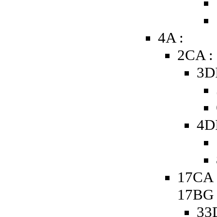
4A :
2CA :
3D
4D
17CA 
17BG
33