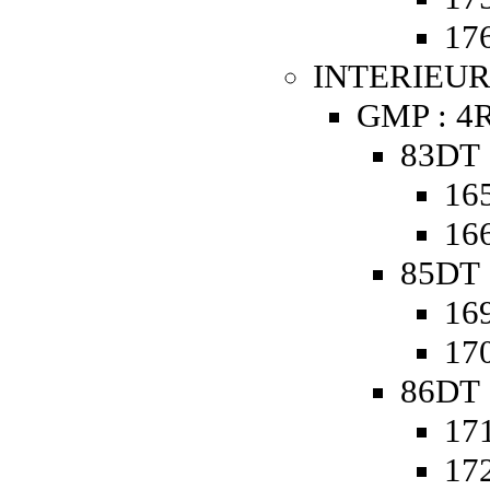
176
INTERIEUR
GMP : 4R
83DT 
165
166
85DT 
169
170
86DT 
171
172