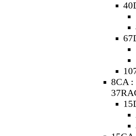
40
67D
107
8CA : 
37RAC
15