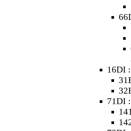
66D
16DI 
31B
32B
71DI :
141
142