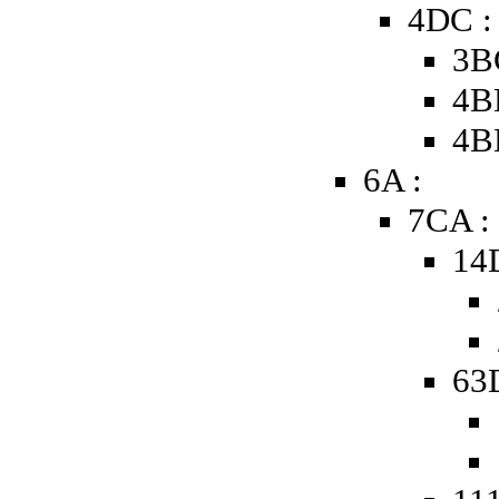
4DC :
3B
4B
4B
6A :
7CA :
14
63D