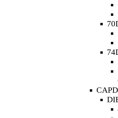
70D
74D
CAPDe
DIB