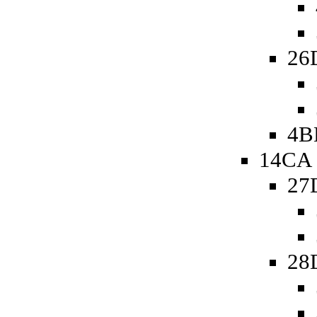
26
4B
14CA 
27
28