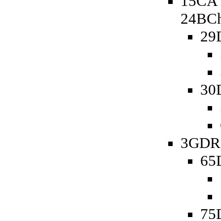
15CA 
24BCh
29
30
3GDR 
65D
75D