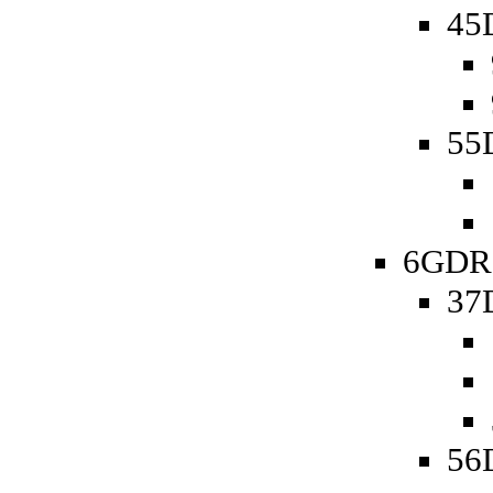
45D
55D
6GDR 
37
56D