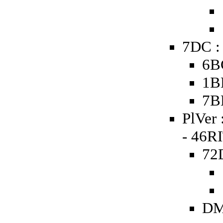
7DC :
6B
1B
7B
PlVer 
- 46R
72D
DM