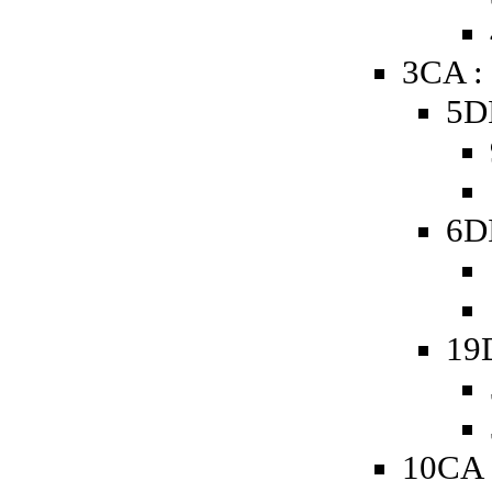
3CA :
5D
6D
19
10CA 