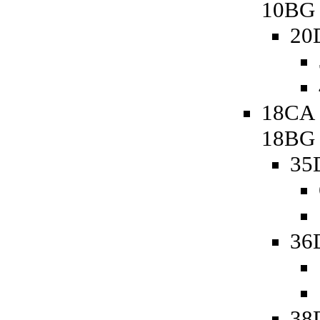
10BG
20
18CA 
18BG
35
36
38