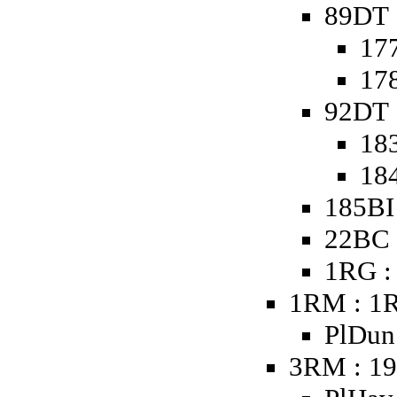
89DT 
177
178
92DT 
18
18
185BI
22BC 
1RG :
1RM : 1
PlDun 
3RM : 19