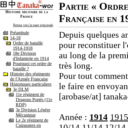
Partie « Ordre
Histoire militaire de la
Française en 1
France
Retour vers la page principale
Depuis quelques an
Préambule
14-18
pour reconstituer l'
Ordre de bataille
1914-1918
au long de la premi
18e Division
d'Infanterie en 1914
très long.
Pourquoi cet ordre de
bataille ?
Pour tout commenta
Histoire des régiments
de l'Armée Française
le faire en envoyan
Historiques particuliers
3e DLM
[arobase/at] tanaka
11e régiment de
Dragons Portés (11e
RDP)
3e Division Légère
Année :
1914
191
Mécanique
Le 2e régiment de
10/14
11/14
12/14
Cuirassiers en