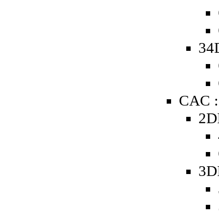
34
CAC :
2D
3D