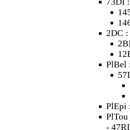
73DI :
145
146
2DC :
2B
12
PlBel 
57D
PlEpi 
PlTou 
- 47R