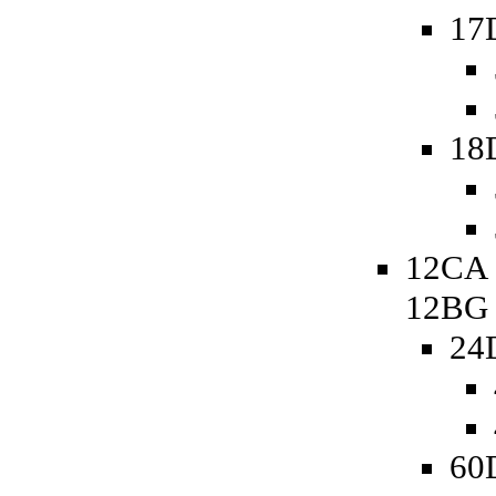
17
18
12CA 
12BG
24
60D