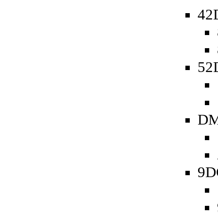
42
52D
DM
9D