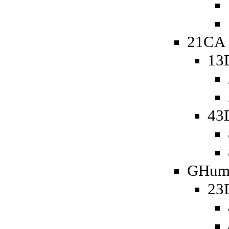
21CA 
13
43
GHum
23